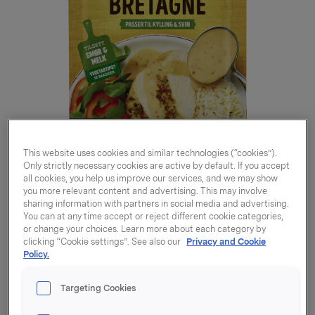
This website uses cookies and similar technologies (“cookies”).
Only strictly necessary cookies are active by default. If you accept
all cookies, you help us improve our services, and we may show
you more relevant content and advertising. This may involve
sharing information with partners in social media and advertising.
You can at any time accept or reject different cookie categories,
or change your choices. Learn more about each category by
clicking “Cookie settings”. See also our
Privacy and Cookie
Policy.
Bretagne kyllingsaus
27g
Targeting Cookies