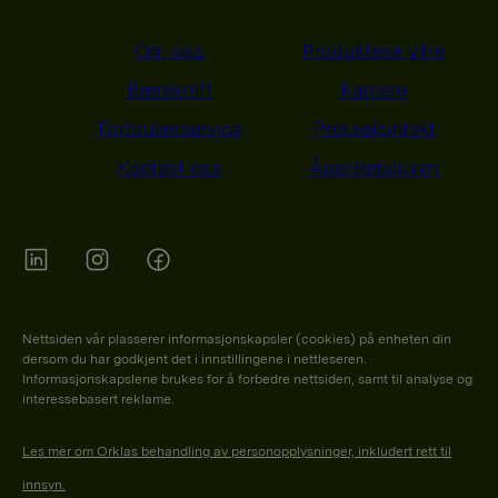
Om oss
Produktene våre
Bærekraft
Karriere
Forbrukerservice
Pressekontakt
Kontakt oss
Åpenhetsloven
Orkla on Twitter
Orkla on instagram
Orkla on Facebook
Nettsiden vår plasserer informasjonskapsler (cookies) på enheten din
dersom du har godkjent det i innstillingene i nettleseren.
Informasjonskapslene brukes for å forbedre nettsiden, samt til analyse og
interessebasert reklame.
Les mer om Orklas behandling av personopplysninger, inkludert rett til
innsyn.