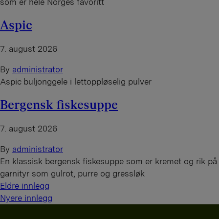
som er hele Norges favoritt
Aspic
7. august 2026
By
administrator
Aspic buljonggele i lettoppløselig pulver
Bergensk fiskesuppe
7. august 2026
By
administrator
En klassisk bergensk fiskesuppe som er kremet og rik på
garnityr som gulrot, purre og gressløk
I
Eldre innlegg
Nyere innlegg
n
n