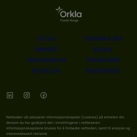
l
e
g
g
Om oss
Produktene våre
n
Bærekraft
Karriere
a
Forbrukerservice
Pressekontakt
v
Kontakt oss
Åpenhetsloven
i
g
a
s
Orkla on Twitter
Orkla on instagram
Orkla on Facebook
j
Nettsiden vår plasserer informasjonskapsler (cookies) på enheten din
o
dersom du har godkjent det i innstillingene i nettleseren.
Informasjonskapslene brukes for å forbedre nettsiden, samt til analyse og
n
interessebasert reklame.