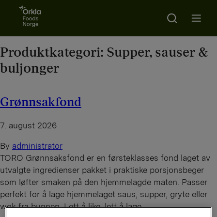
Go to frontpage
Search
Open m
Produktkategori:
Supper, sauser &
buljonger
Grønnsakfond
7. august 2026
By
administrator
TORO Grønnsaksfond er en førsteklasses fond laget av
utvalgte ingredienser pakket i praktiske porsjonsbeger
som løfter smaken på den hjemmelagde maten. Passer
perfekt for å lage hjemmelaget saus, supper, gryte eller
wok fra bunnen. Lett å like, lett å lage.