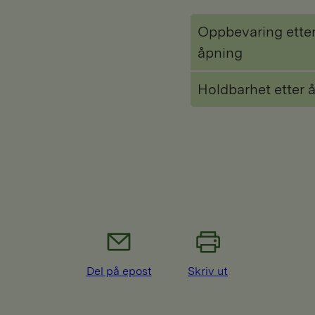
Oppbevaring ette
åpning
Holdbarhet etter 
Del på epost
Skriv ut