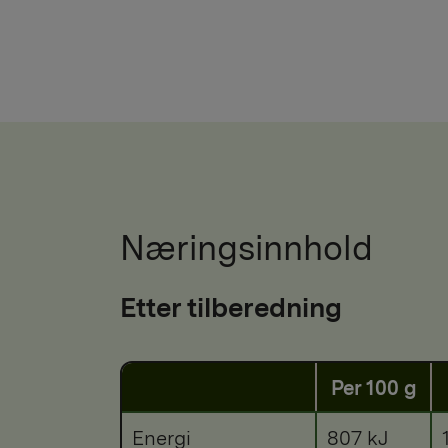
Næringsinnhold
Etter tilberedning
Per 100 g
Energi
807 kJ