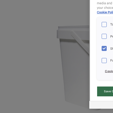
media and a
your choic
Cookie Poli
T
P
S
F
Cooki
Save 