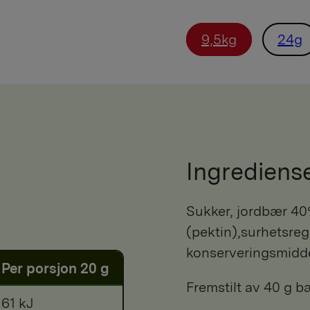
9,5kg
24g
Ingrediens
sukker, jordbær 40%, vann, fortykningsmiddel
(pektin),surhetsreg
konserveringsmidde
Per porsjon 20 g
Fremstilt av 40 g bæ
161 kJ