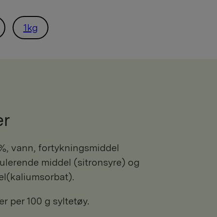
1kg
er
ulerende middel (sitronsyre) og
l(kaliumsorbat).
r per 100 g syltetøy.