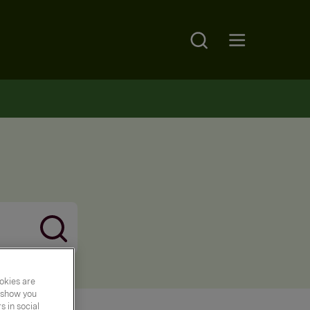
Search
Open main menu
okies are
y show you
 in social