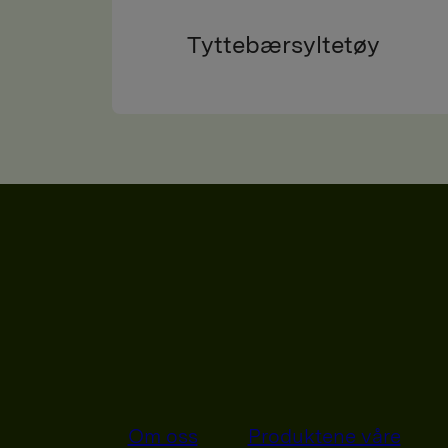
Tyttebærsyltetøy
Om oss
Produktene våre