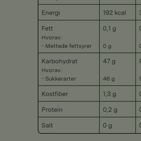
Energi
192 kcal
Fett
0,1 g
Hvorav:
- Mettede fettsyrer
0 g
Karbohydrat
47 g
Hvorav:
- Sukkerarter
46 g
Kostfiber
1,3 g
Protein
0,2 g
Salt
0 g