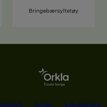
Bringebærsyltetøy
Bærekraft
Karriere
Forbrukerservice