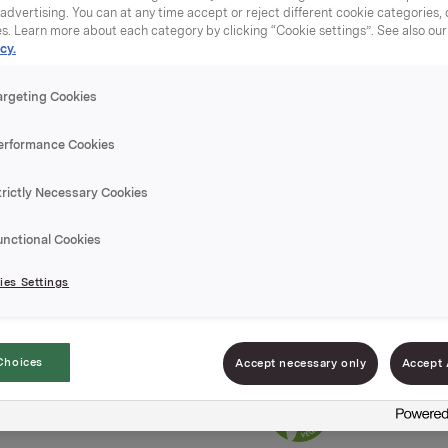
dvertising. You can at any time accept or reject different cookie categories,
es. Learn more about each category by clicking “Cookie settings”. See also ou
cy.
argeting Cookies
Jordbærs
erformance Cookies
trictly Necessary Cookies
Varenummer: 000
unctional Cookies
Syltetøy klar til br
frokostblanding og
es Settings
Nærmere natur`n kj
Choices
Accept necessary only
Accept 