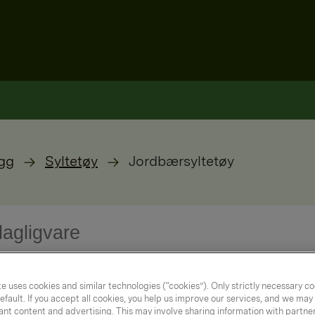
gg
Syltetøy
Jordbærsyltetøy
e uses cookies and similar technologies (“cookies”). Only strictly necessary co
efault. If you accept all cookies, you help us improve our services, and we ma
nt content and advertising. This may involve sharing information with partners