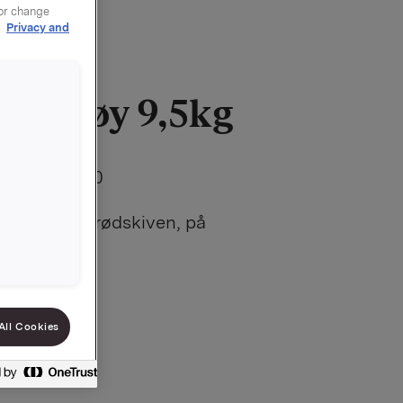
 or change
r
Privacy and
yltetøy 9,5kg
00000000000
uk, både på brødskiven, på
 i bakverk
æm du itte
All Cookies