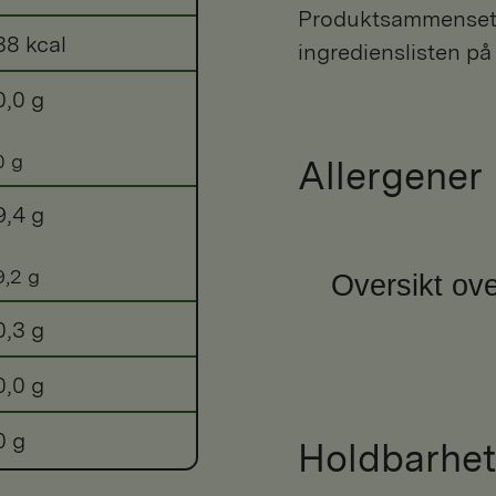
Produktsammensetni
38 kcal
ingredienslisten på
0,0 g
0 g
Allergener
9,4 g
9,2 g
Oversikt ove
0,3 g
0,0 g
0 g
Holdbarhet