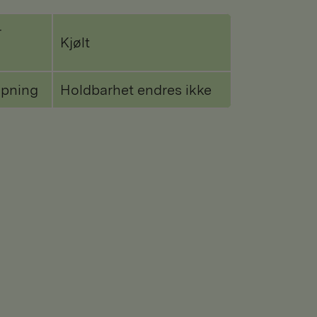
r
Kjølt
åpning
Holdbarhet endres ikke