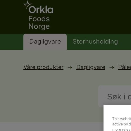
Go to frontpage
Dagligvare
Storhusholding
Våre produkter
Dagligvare
Påle
This websit
active by d
more releva