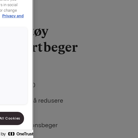
 in social
 or change
r
Privacy and
syltetøy
i kuvertbeger
00000000000
m vil eller må redusere
All Cookies
tetøy i porsjonsbeger