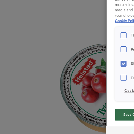
more releva
media and a
your choic
Cookie Poli
T
P
S
F
Cooki
Save 