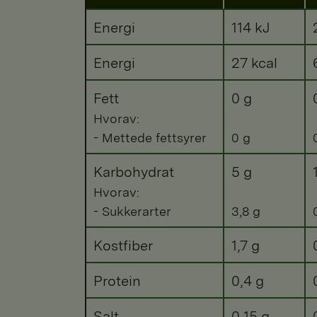
Energi
114 kJ
Energi
27 kcal
Fett
0 g
Hvorav:
- Mettede fettsyrer
0 g
Karbohydrat
5 g
Hvorav:
- Sukkerarter
3,8 g
Kostfiber
1,7 g
Protein
0,4 g
Salt
0,15 g