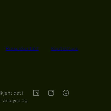
Pressekontakt
Kontakt oss
kjent det i
il analyse og
Orkla on Twitter
Orkla on instagram
Orkla on Facebook