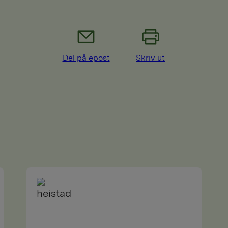
Del på epost
Skriv ut