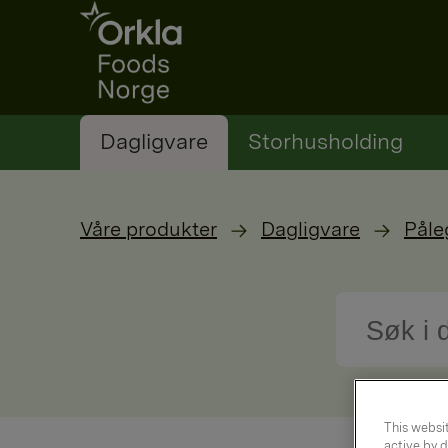
Go to frontpage
Dagligvare
Storhusholding
Våre produkter
Dagligvare
Påle
This websit
active by d