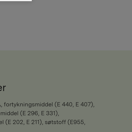
er
middel (E 296, E 331),
 (E 202, E 211), søtstoff (E955,