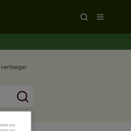
Search
Open main menu
uvertbeger
okies are
y show you