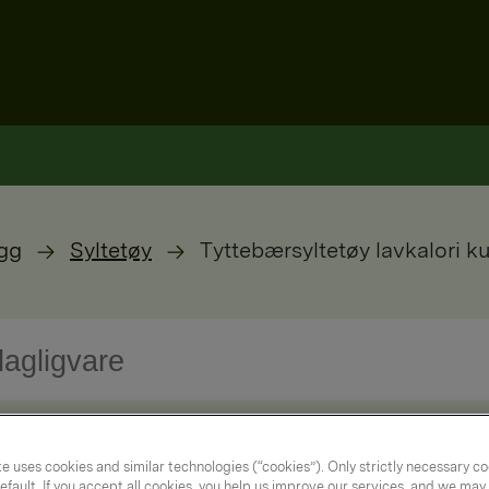
gg
Syltetøy
Tyttebærsyltetøy lavkalori k
e uses cookies and similar technologies (“cookies”). Only strictly necessary co
efault. If you accept all cookies, you help us improve our services, and we ma