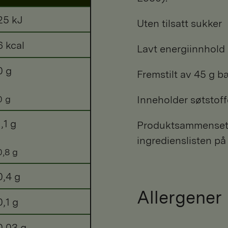
25 kJ
Uten tilsatt sukker
6 kcal
Lavt energiinnhold
0 g
Fremstilt av 45 g b
0 g
Inneholder søtstof
1,1 g
Produktsammensetni
ingredienslisten på
0,8 g
0,4 g
Allergener
0,1 g
0,03 g