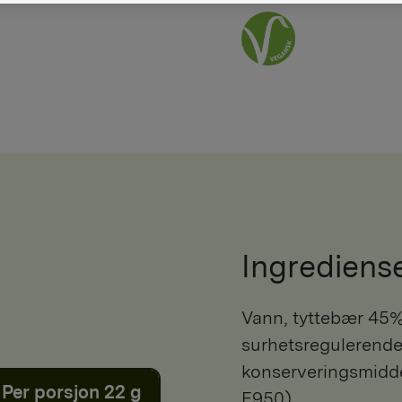
Ingrediens
Vann, tyttebær 45%, fortykningsmiddel (E 440, E 407),
surhetsregulerende
konserveringsmiddel
Per porsjon 22 g
E950).