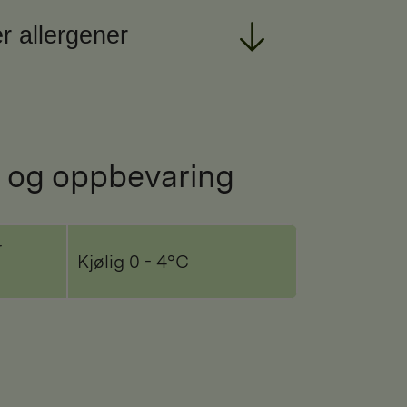
r allergener
 og oppbevaring
r
Kjølig 0 - 4°C