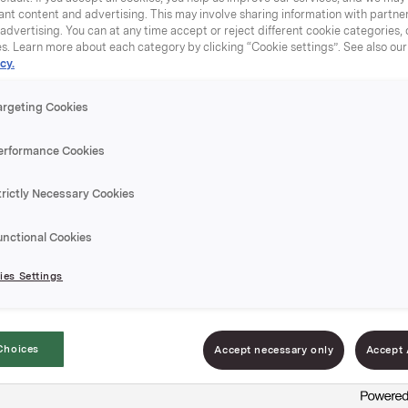
nt content and advertising. This may involve sharing information with partners
dvertising. You can at any time accept or reject different cookie categories,
es. Learn more about each category by clicking “Cookie settings”. See also ou
cy.
Tyttebær
argeting Cookies
lavkalor
erformance Cookies
22g
trictly Necessary Cookies
unctional Cookies
Varenummer: 000
es Settings
Syltetøy for dem so
sukkerinntaket
Choices
Accept necessary only
Accept 
Eneste lavkalorisyl