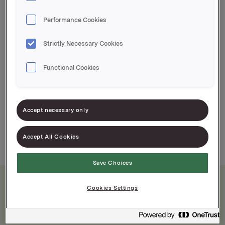
Krt à 1,8 kg, 80 stk
Performance Cookies
EPD-nr. 4331542
Strictly Necessary Cookies
Syltetøy for dem som vil eller må redusere
sukkerinntaket
Functional Cookies
Alltid like fersk
Klar til bruk
Accept necessary only
God hygiene
Accept All Cookies
Save Choices
Cookies Settings
Næringsinnhold