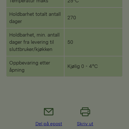
Temperatur maks
25°C
Holdbarhet totalt antall
270
dager
Holdbarhet, min. antall
dager fra levering til
50
sluttbruker/kjøkken
Oppbevaring etter
Kjølig 0 - 4°C
åpning
Del på epost
Skriv ut