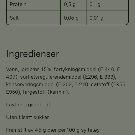
Protein
0,5 g
0,1 g
Salt
0,05 g
0,01 g
Ingredienser
Vann, jordbær 45%, fortykningsmiddel (E 440, E
407), surhetsregulerendemiddel (E296, E 333),
konserveringsmiddel (E 202, E 211), søtstoff (E955,
E950), fargestoff (karmin).
Lavt energiinnhold
Uten tilsatt sukker
Fremstilt av 45 g bær per 100 g syltetøy