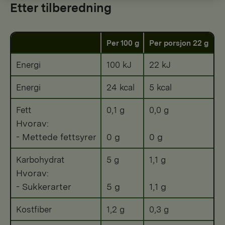
Etter tilberedning
Per 100 g
Per porsjon 22 g
Energi
100 kJ
22 kJ
Energi
24 kcal
5 kcal
Fett
0,1 g
0,0 g
Hvorav:
- Mettede fettsyrer
0 g
0 g
Karbohydrat
5 g
1,1 g
Hvorav:
- Sukkerarter
5 g
1,1 g
Kostfiber
1,2 g
0,3 g