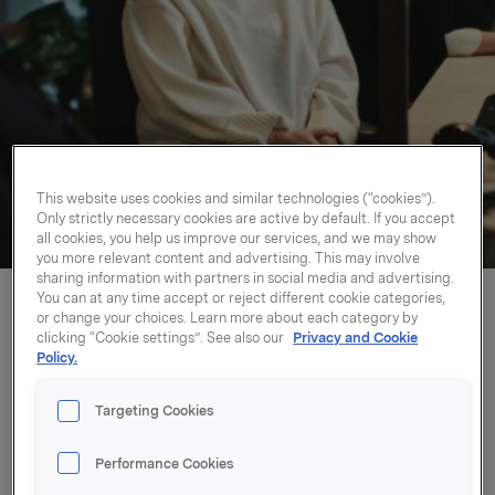
This website uses cookies and similar technologies (“cookies”).
Only strictly necessary cookies are active by default. If you accept
all cookies, you help us improve our services, and we may show
you more relevant content and advertising. This may involve
sharing information with partners in social media and advertising.
You can at any time accept or reject different cookie categories,
or change your choices. Learn more about each category by
Forbrukerservice
clicking “Cookie settings”. See also our
Privacy and Cookie
Policy.
Reklamasjon eller spørsmål om
Targeting Cookies
våre produkter?
Performance Cookies
Gå til kontaktskjema