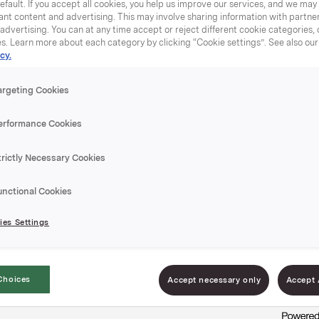
efault. If you accept all cookies, you help us improve our services, and we ma
nt content and advertising. This may involve sharing information with partners
rselen gjelder.
dvertising. You can at any time accept or reject different cookie categories,
es. Learn more about each category by clicking “Cookie settings”. See also ou
taktskjemaet.
cy.
argeting Cookies
v våre konsulenter komme tilbake til de
erformance Cookies
dager.
trictly Necessary Cookies
t på: forbrukerservice@orkla.no. Husk 
unctional Cookies
n kontaktinformasjon.
es Settings
Choices
Accept necessary only
Accept 
 om Orkla Forbrukerservice sin behandling av
ysninger