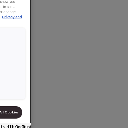
y show you
 in social
 or change
r
Privacy and
g så
i så fall
All Cookies