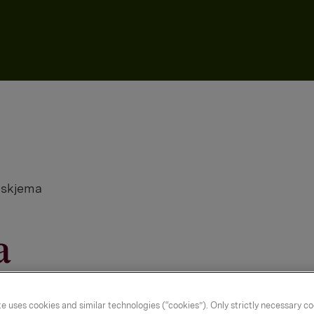
tskjema
a
e uses cookies and similar technologies (“cookies”). Only strictly necessary co