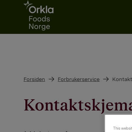
Go to frontpage
Forsiden
Forbrukerservice
Kontak
Kontaktskjem
This websit