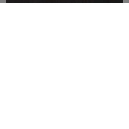
En smakstradisjon som har begeistret
generasjoner
I over 90 år har Idun vært en del av norske matbord og
hjerter, en smaksreise som har formet små og store