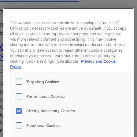
7. august 2026
This website uses cookies and similar technologies (“cookies”).
By
administrator
Only strictly necessary cookies are active by default. If you accept
En Grandiosa med mengder av deilig mozzarella fra Tine
all cookies, you help us improve our services, and we may show
you more relevant content and advertising. This may involve
sharing information with partners in social media and advertising.
Grandiosa Delux Kjøttdeig, Bacon &
You can at any time accept or reject different cookie categories,
Skinke
or change your choices. Learn more about each category by
clicking “Cookie settings”. See also our
Privacy and Cookie
Policy.
7. august 2026
Targeting Cookies
By
administrator
Nye Grandiosa Delux er en helt ny pizzaserie med luftig,
Performance Cookies
saftig og knasende sprø bunn! Grandiosa Delux
Kjøttdeig, Bacon & Skinke er toppet med krydret
Strictly Necessary Cookies
kjøttdeig, røkt bacon, saftig skinke, norske oster,
krydderkrem og en skikkelig digg tomatsaus. For mer
Functional Cookies
saftighet, smak og krønsj i hver bit!