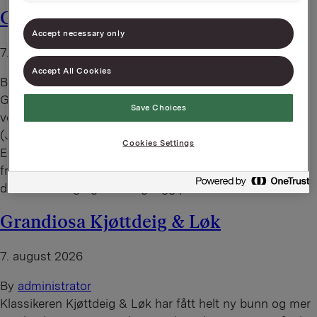
Grandiosa 4xOst
Accept necessary only
7. august 2026
Accept All Cookies
By
administrator
Grandiosa 4xOst er den perfekte ostepizzaen. Den
Save Choices
velbalanserte blandingen av 4 norske kvalitetsoster
(Jarlsberg®, Norvegia Fyldig, Norsk Mozzarella og Tine
Cookies Settings
Edamer) gir den ultimate ostesmaken. Sammen med en
frisk tomatsaus og den kjente Grandiosa-bunnen er
dette en saftig og skikkelig digg pizza.
Grandiosa Kjøttdeig & Løk
7. august 2026
By
administrator
Klassikeren Kjøttdeig & Løk har fått helt ny bunn og mer