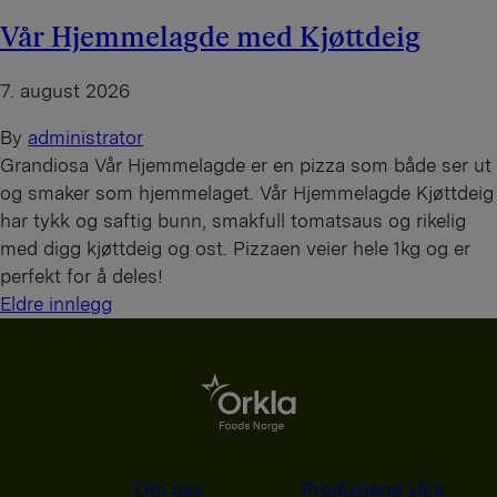
Vår Hjemmelagde med Kjøttdeig
7. august 2026
By
administrator
Grandiosa Vår Hjemmelagde er en pizza som både ser ut
og smaker som hjemmelaget. Vår Hjemmelagde Kjøttdeig
har tykk og saftig bunn, smakfull tomatsaus og rikelig
med digg kjøttdeig og ost. Pizzaen veier hele 1kg og er
perfekt for å deles!
I
Eldre innlegg
n
n
l
e
g
Om oss
Produktene våre