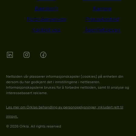
g
Bærekraft
Karriere
n
Forbrukerservice
Pressekontakt
a
Kontakt oss
Åpenhetsloven
v
i
g
a
Orkla on Twitter
Orkla on instagram
Orkla on Facebook
s
Nettsiden vår plasserer informasjonskapsler (cookies) på enheten din
j
dersom du har godkjent det i innstillingene i nettleseren.
o
Informasjonskapslene brukes for å forbedre nettsiden, samt til analyse og
interessebasert reklame.
n
Les mer om Orklas behandling av personopplysninger, inkludert rett til
innsyn.
© 2026 Orkla. All rights reserved