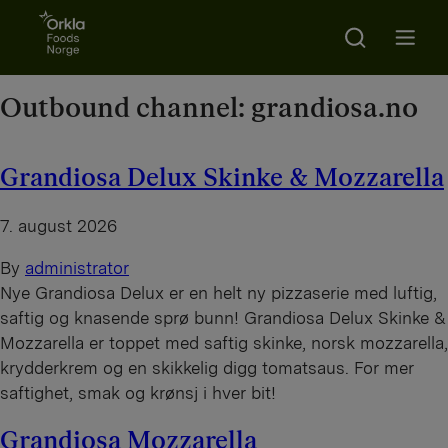
Go to frontpage
Search
Open m
Outbound channel:
grandiosa.no
Grandiosa Delux Skinke & Mozzarella
7. august 2026
By
administrator
Nye Grandiosa Delux er en helt ny pizzaserie med luftig,
saftig og knasende sprø bunn! Grandiosa Delux Skinke &
Mozzarella er toppet med saftig skinke, norsk mozzarella,
krydderkrem og en skikkelig digg tomatsaus. For mer
saftighet, smak og krønsj i hver bit!
Grandiosa Mozzarella