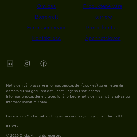
g
Om oss
Produktene våre
g
Bærekraft
Karriere
n
Forbrukerservice
Pressekontakt
a
Kontakt oss
Åpenhetsloven
v
i
g
a
Orkla on Twitter
Orkla on instagram
Orkla on Facebook
s
Nettsiden vår plasserer informasjonskapsler (cookies) på enheten din
j
dersom du har godkjent det i innstillingene i nettleseren.
o
Informasjonskapslene brukes for å forbedre nettsiden, samt til analyse og
interessebasert reklame.
n
Les mer om Orklas behandling av personopplysninger, inkludert rett til
innsyn.
© 2026 Orkla. All rights reserved