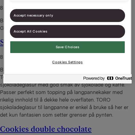
8. august 2026
Accept necessary only
By
administrator
Grov ostepølse med biter av ekte Jarlsberg ®
Accept All Cookies
Sjokoladeglasur langpanne
Save Choices
8. august 2026
Cookies Settings
By
administrator
TORO sjokoladeglasur til langpanne er en deilig
sjokoladeglasur med god smak av sjokolade og kaffe.
Passer perfekt som topping på langpannekaker med
rikelig innhold til å dekke hele overflaten. TORO
sjokoladeglasur til langpanne er enkel å bruke så her er
det kun fantasien som setter grenser på pynten.
Cookies double chocolate