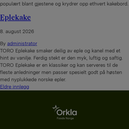
populært blant gjestene og krydrer opp ethvert kakebord.
Eplekake
8. august 2026
By
administrator
TORO Eplekake smaker deilig av eple og kanel med et
hint av vanilje. Ferdig stekt er den myk, luftig og saftig.
TORO Eplekake er en klassiker og kan serveres til de
fleste anledninger men passer spesielt godt på høsten
med nyplukkede norske epler.
I
Eldre innlegg
n
n
l
e