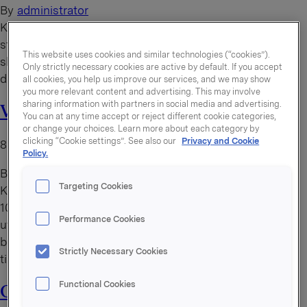
By
administrator
Kanskje verdens beste plantebaserte burger – ferdig
stekt. En plantebasert burger som er saftig og smaker
This website uses cookies and similar technologies (“cookies”).
skikkelig digg. Tilberedning i convection-ovn som gjør
Only strictly necessary cookies are active by default. If you accept
det enkelt å servere mange på en gang.
all cookies, you help us improve our services, and we may show
you more relevant content and advertising. This may involve
sharing information with partners in social media and advertising.
Vegetar Burger
You can at any time accept or reject different cookie categories,
or change your choices. Learn more about each category by
clicking “Cookie settings”. See also our
Privacy and Cookie
8. august 2026
Policy.
By
administrator
Targeting Cookies
Kanskje verdens beste plantebaserte burger?
100% plantebasert burger som både smaker digg og ser
Performance Cookies
ut som en skikkelig god burger. Monteres som en vanlig
burger med de beste dressingene og sausene Idun kan
Strictly Necessary Cookies
tilby. Et must på alle burgermenyer!
Functional Cookies
Ostepølse grov 3XL