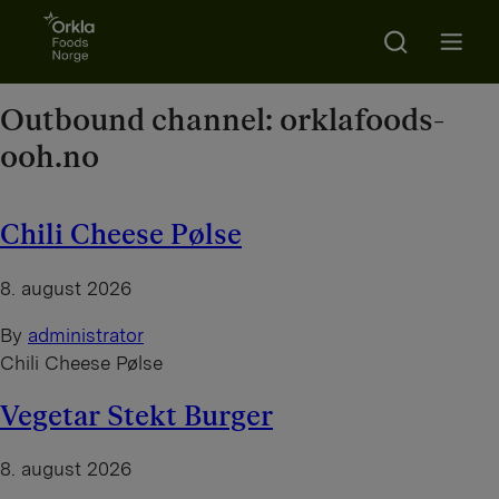
Go to frontpage
Search
Open m
Outbound channel:
orklafoods-
ooh.no
Chili Cheese Pølse
8. august 2026
By
administrator
Chili Cheese Pølse
Vegetar Stekt Burger
8. august 2026