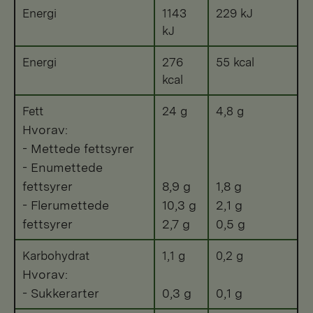
Energi
1143
229 kJ
kJ
Energi
276
55 kcal
kcal
Fett
24 g
4,8 g
Hvorav:
- Mettede fettsyrer
- Enumettede
fettsyrer
8,9 g
1,8 g
- Flerumettede
10,3 g
2,1 g
fettsyrer
2,7 g
0,5 g
Karbohydrat
1,1 g
0,2 g
Hvorav:
- Sukkerarter
0,3 g
0,1 g