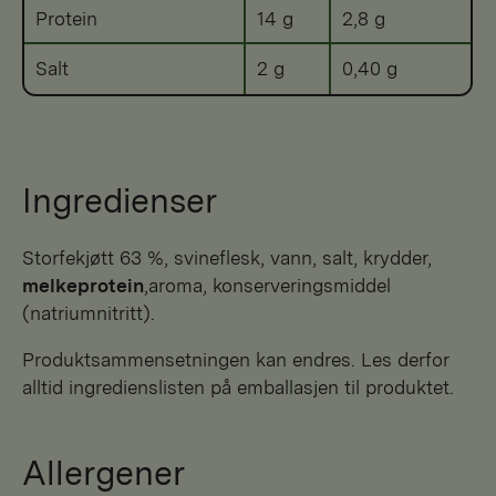
Protein
14 g
2,8 g
Salt
2 g
0,40 g
Ingredienser
storfekjøtt 63 %, svineflesk, vann, salt, krydder,
melkeprotein
,aroma, konserveringsmiddel
(natriumnitritt).
Produktsammensetningen kan endres. Les derfor
alltid ingredienslisten på emballasjen til produktet.
Allergener