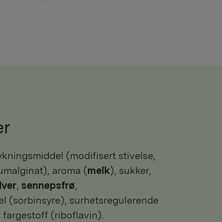
er
malginat), aroma (
melk
), sukker,
lver
,
sennepsfrø
,
l (sorbinsyre), surhetsregulerende
fargestoff (riboflavin).