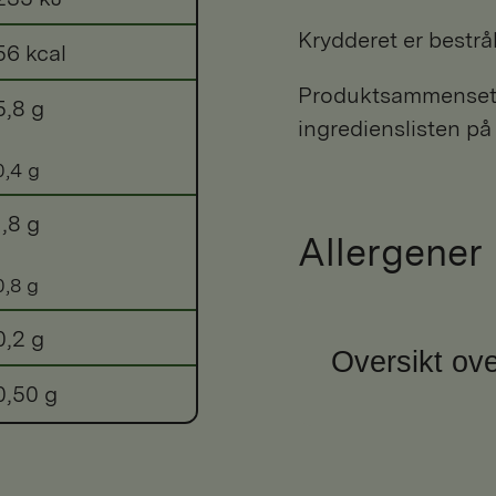
Krydderet er bestrå
56 kcal
Produktsammensetni
5,8 g
ingredienslisten på
0,4 g
1,8 g
Allergener
0,8 g
0,2 g
Oversikt ove
0,50 g