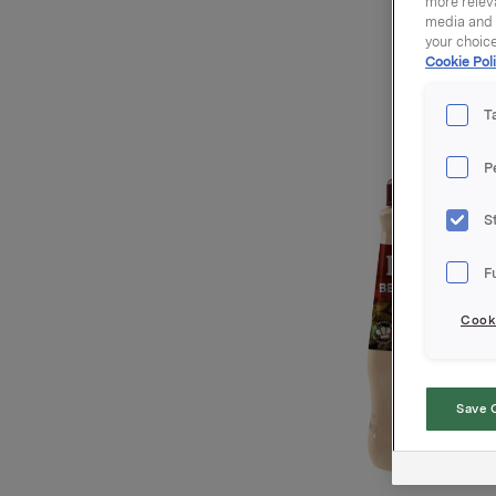
more releva
media and a
your choic
Cookie Poli
T
P
S
F
Cooki
Save 