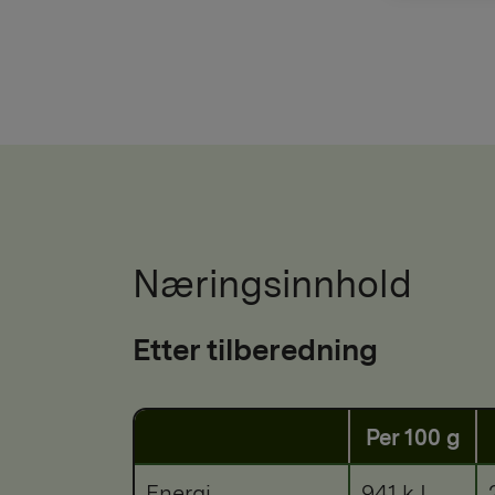
Næringsinnhold
Etter tilberedning
Per 100 g
Energi
941 kJ