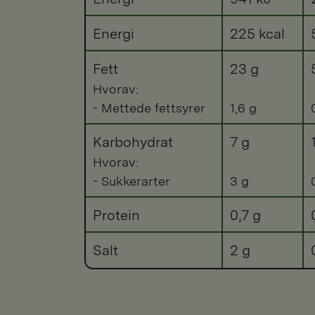
Energi
225 kcal
Fett
23 g
Hvorav:
- Mettede fettsyrer
1,6 g
Karbohydrat
7 g
Hvorav:
- Sukkerarter
3 g
Protein
0,7 g
Salt
2 g