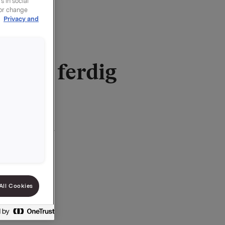
 in social
 or change
r
Privacy and
esaus ferdig
9010063487
 til bruk
All Cookies