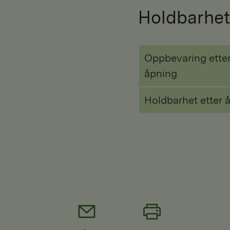
Holdbarhet
Oppbevaring ette
åpning
Holdbarhet etter 