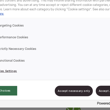
nt content and advertising. This may involve sharing information with partners
dvertising. You can at any time accept or reject different cookie categories,
es. Learn more about each category by clicking “Cookie settings”. See also ou
cy.
argeting Cookies
Bearnais
erformance Cookies
825g
trictly Necessary Cookies
unctional Cookies
Varenummer: 0703
es Settings
Deilig bearnaise klar
Gjør god mat bedre
Choices
Accept necessary only
Accept 