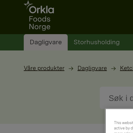
Go to frontpage
Dagligvare
Storhusholding
Våre produkter
Dagligvare
Ketc
This websit
active by d