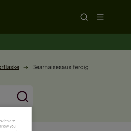
Search
Open main menu
orflaske
Bearnaisesaus ferdig
okies are
y show you