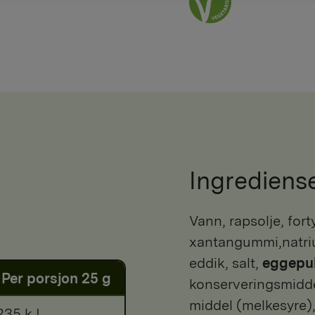
Ingrediens
vann, rapsolje, fortykningsmiddel (modifisert stivelse,
xantangummi,natriu
eddik, salt,
eggepu
Per porsjon 25 g
konserveringsmidde
middel (melkesyre), 
235 kJ