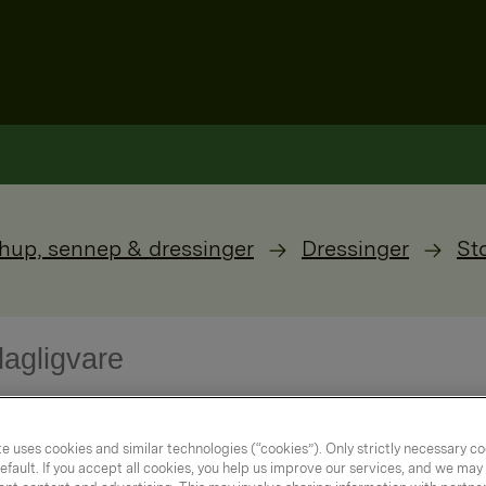
hup, sennep & dressinger
Dressinger
St
e uses cookies and similar technologies (“cookies”). Only strictly necessary co
efault. If you accept all cookies, you help us improve our services, and we ma