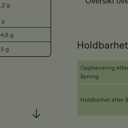
Oversikt ove
,2 g
 g
4,8 g
Holdbarhet
,5 g
Oppbevaring ette
åpning
Holdbarhet etter 