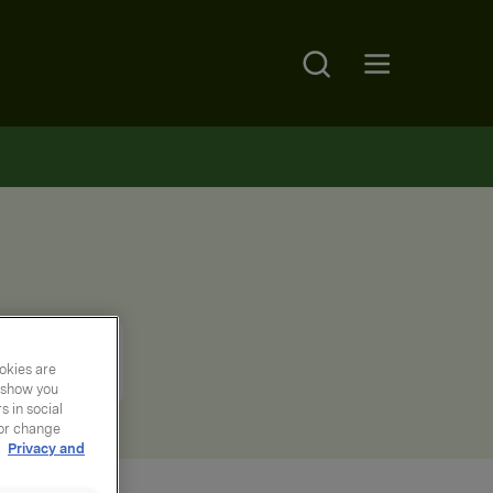
Search
Open main menu
okies are
y show you
 in social
 or change
r
Privacy and