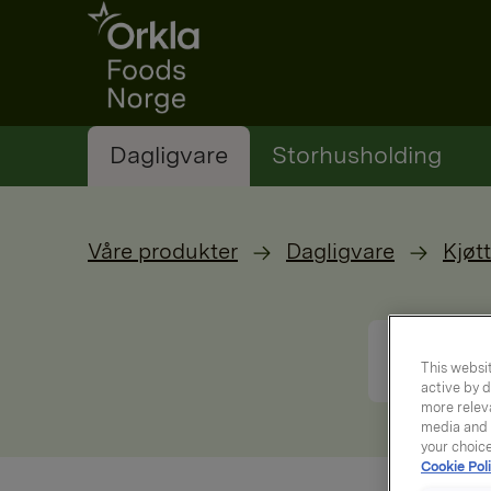
Go to frontpage
Dagligvare
Storhusholding
Våre produkter
Dagligvare
Kjøtt
This websit
active by d
more releva
media and a
your choic
Cookie Poli