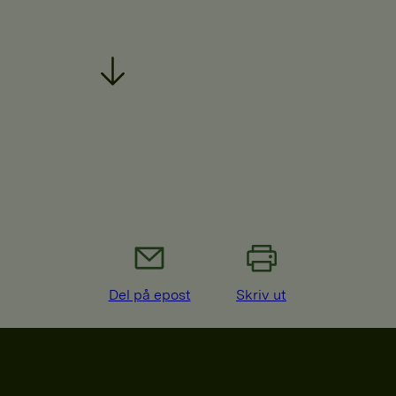
Del på epost
Skriv ut