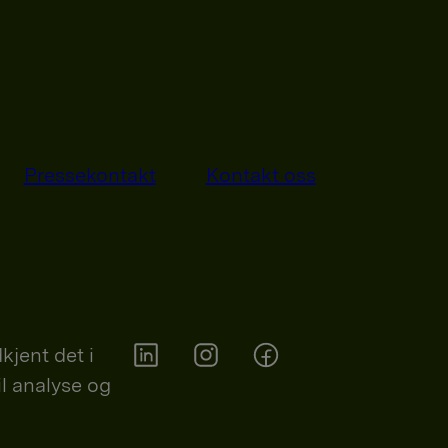
Pressekontakt
Kontakt oss
kjent det i
il analyse og
Orkla on Twitter
Orkla on instagram
Orkla on Facebook