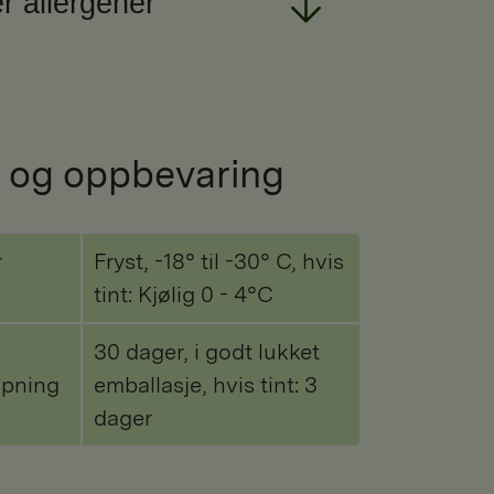
r allergener
 og oppbevaring
r
Fryst, -18° til -30° C, hvis
tint: Kjølig 0 - 4°C
30 dager, i godt lukket
åpning
emballasje, hvis tint: 3
dager