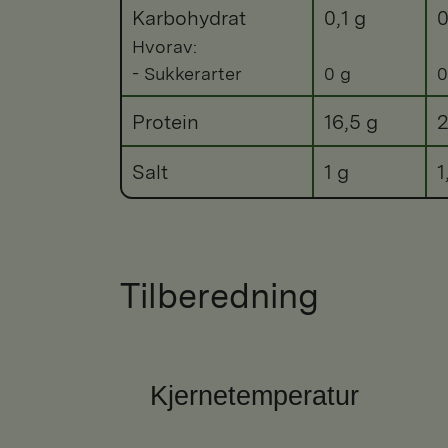
Karbohydrat
0,1 g
0
Hvorav:
- Sukkerarter
0 g
0
Protein
16,5 g
2
Salt
1 g
1
Tilberedning
Kjernetemperatur