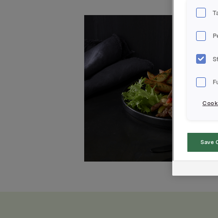
T
P
S
F
Cooki
Save 