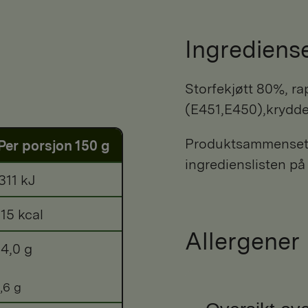
Ingrediens
storfekjøtt 80%, rapsolje, vann, salt, stabilisator
(E451,E450),krydde
Produktsammensetni
Per porsjon 150 g
ingredienslisten på
311 kJ
15 kcal
Allergener
4,0 g
,6 g