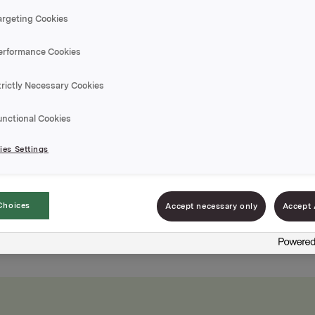
argeting Cookies
erformance Cookies
trictly Necessary Cookies
Biffsnad
unctional Cookies
Varenummer: 000
es Settings
Strimlet og marinert
kvalitet.
Choices
Accept necessary only
Accept 