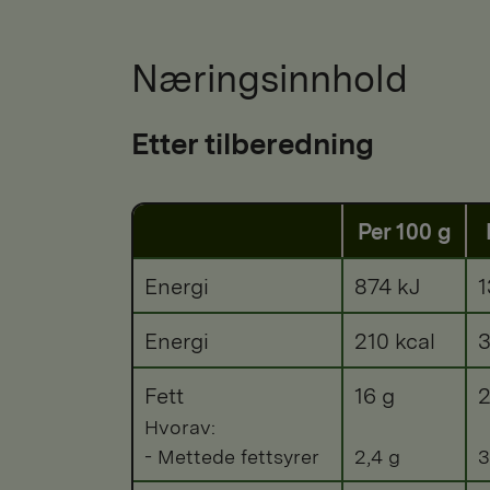
Næringsinnhold
Etter tilberedning
Per 100 g
Energi
874 kJ
1
Energi
210 kcal
3
Fett
16 g
2
Hvorav:
- Mettede fettsyrer
2,4 g
3