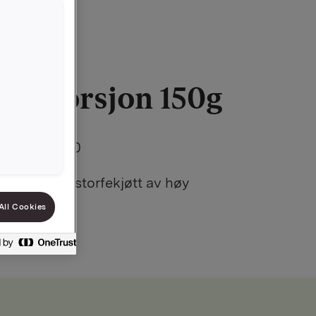
der porsjon 150g
00000000000
, renskåret storfekjøtt av høy
All Cookies