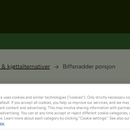
 & kjøttalternativer
Biffsnadder porsjon
e uses cookies and similar technologies (“cookies”). Only strictly necessary co
efault. If you accept all cookies, you help us improve our services, and we ma
nt content and advertising. This may involve sharing information with partners
dvertising. You can at any time accept or reject different cookie categories,
es. Learn more about each category by clicking “Cookie settings”. See also ou
cy.