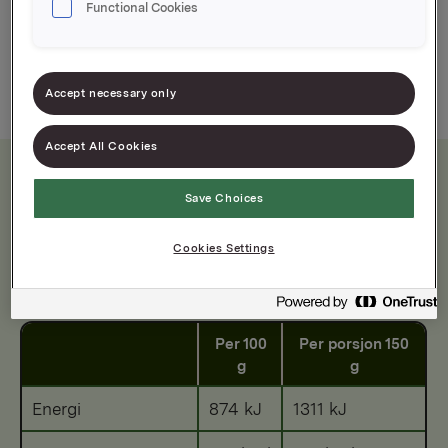
Functional Cookies
Strimlet og marinert, renskåret storfekjøtt av høy
kvalitet
Accept necessary only
Accept All Cookies
Save Choices
Næringsinnhold
Cookies Settings
Etter tilberedning
Per 100
Per porsjon 150
g
g
Energi
874 kJ
1311 kJ