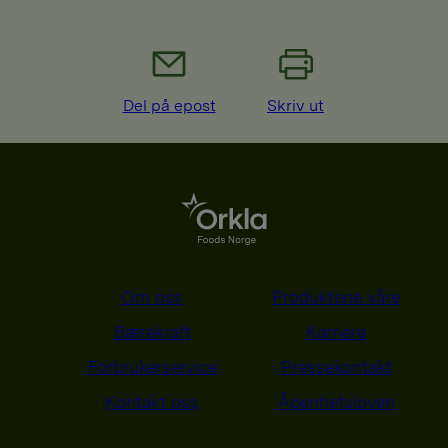
Del på epost
Skriv ut
Om oss
Produktene våre
Bærekraft
Karriere
Forbrukerservice
Pressekontakt
Kontakt oss
Åpenhetsloven