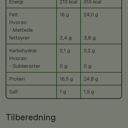
Energi
210 kcal
315 kcal
Fett
16 g
24,0 g
Hvorav:
- Mettede
fettsyrer
2,4 g
3,6 g
Karbohydrat
0,1 g
0,2 g
Hvorav:
- Sukkerarter
0 g
0 g
Protein
16,5 g
24,8 g
Salt
1 g
1,5 g
Tilberedning