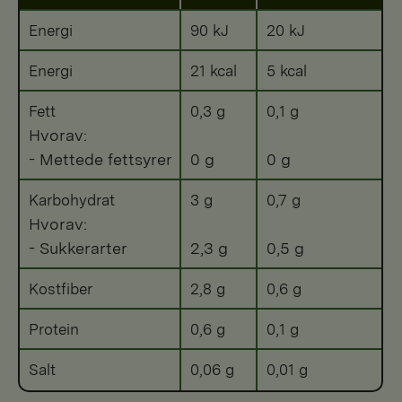
Energi
90 kJ
20 kJ
Energi
21 kcal
5 kcal
Fett
0,3 g
0,1 g
Hvorav:
- Mettede fettsyrer
0 g
0 g
Karbohydrat
3 g
0,7 g
Hvorav:
- Sukkerarter
2,3 g
0,5 g
Kostfiber
2,8 g
0,6 g
Protein
0,6 g
0,1 g
Salt
0,06 g
0,01 g