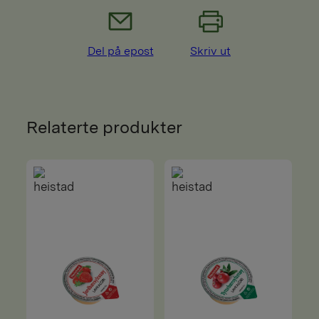
Del på epost
Skriv ut
Relaterte produkter