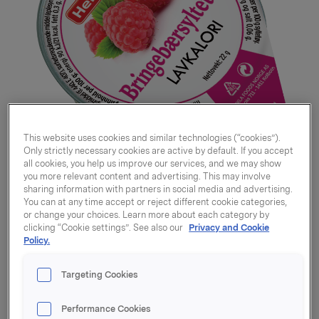
This website uses cookies and similar technologies (“cookies”).
Only strictly necessary cookies are active by default. If you accept
all cookies, you help us improve our services, and we may show
you more relevant content and advertising. This may involve
sharing information with partners in social media and advertising.
You can at any time accept or reject different cookie categories,
or change your choices. Learn more about each category by
clicking “Cookie settings”. See also our
Privacy and Cookie
Bringebærsyltetøy
Policy.
lavkalori kuvertbeger
Targeting Cookies
22g
Performance Cookies