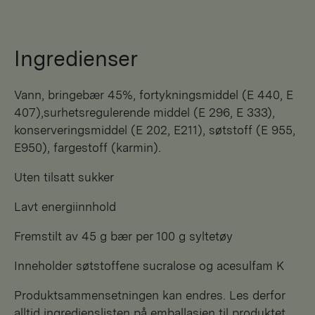
Ingredienser
Vann, bringebær 45%, fortykningsmiddel (E 440, E
407),surhetsregulerende middel (E 296, E 333),
konserveringsmiddel (E 202, E211), søtstoff (E 955,
E950), fargestoff (karmin).
Uten tilsatt sukker
Lavt energiinnhold
Fremstilt av 45 g bær per 100 g syltetøy
Inneholder søtstoffene sucralose og acesulfam K
Produktsammensetningen kan endres. Les derfor
alltid ingredienslisten på emballasjen til produktet.