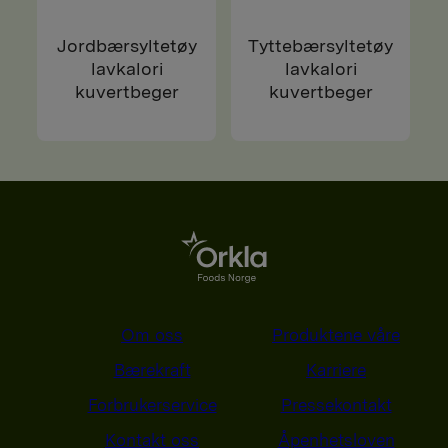
Jordbærsyltetøy
Tyttebærsyltetøy
lavkalori
lavkalori
kuvertbeger
kuvertbeger
Om oss
Produktene våre
Bærekraft
Karriere
Forbrukerservice
Pressekontakt
Kontakt oss
Åpenhetsloven