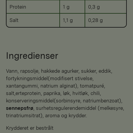
Protein
1 g
0,3 g
Salt
1,1 g
0,28 g
Ingredienser
vann, rapsolje, hakkede agurker, sukker, eddik,
fortykningsmiddel(modifisert stivelse,
xantangummi, natrium alginat), tomatpuré,
salt,erteprotein, paprika, løk, hvitløk, chili,
konserveringsmiddel(sorbinsyre, natriumbenzoat),
sennepsfrø
, surhetsregulerendemiddel (melkesyre,
trinatriumsitrat), aroma og krydder.
Krydderet er bestrålt