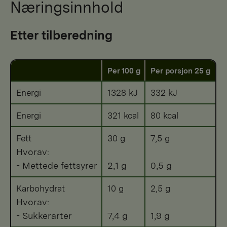
Næringsinnhold
Etter tilberedning
Per 100 g
Per porsjon 25 g
Energi
1328 kJ
332 kJ
Energi
321 kcal
80 kcal
Fett
30 g
7,5 g
Hvorav:
- Mettede fettsyrer
2,1 g
0,5 g
Karbohydrat
10 g
2,5 g
Hvorav:
- Sukkerarter
7,4 g
1,9 g