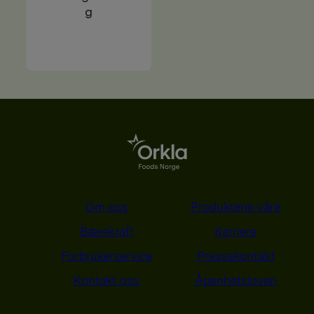
g
Om oss
Produktene våre
Bærekraft
Karriere
Forbrukerservice
Pressekontakt
Kontakt oss
Åpenhetsloven