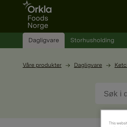
Go to frontpage
Dagligvare
Storhusholding
Våre produkter
Dagligvare
Ketc
This websit