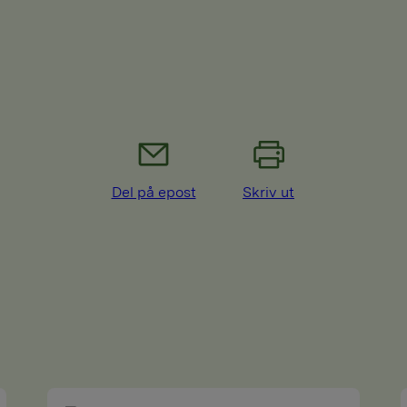
Del på epost
Skriv ut