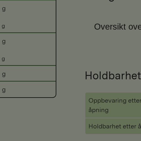
 g
Oversikt ove
 g
 g
 g
Holdbarhet
 g
 g
Oppbevaring ette
åpning
Holdbarhet etter 