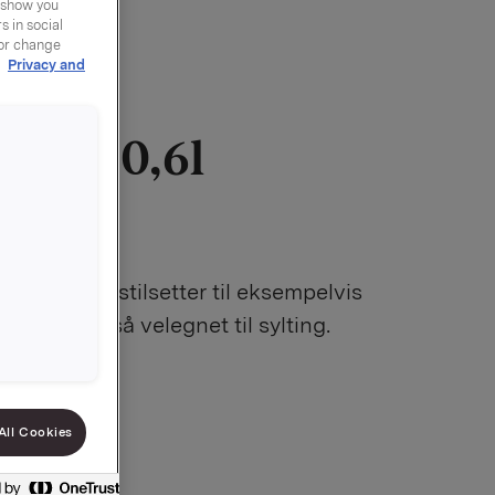
y show you
 in social
 or change
r
Privacy and
 Klar 0,6l
9010080712
en god smakstilsetter til eksempelvis
 Klar er også velegnet til sylting.
All Cookies