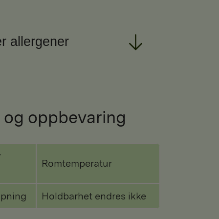
r allergener
 og oppbevaring
r
Romtemperatur
åpning
Holdbarhet endres ikke