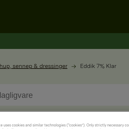
hup, sennep & dressinger
Eddik 7% Klar
e uses cookies and similar technologies (“cookies”). Only strictly necessary co