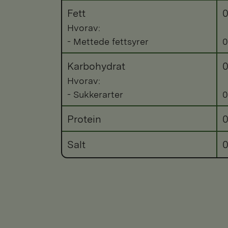
Fett
0
Hvorav:
- Mettede fettsyrer
0
Karbohydrat
0
Hvorav:
- Sukkerarter
0
Protein
0
Salt
0