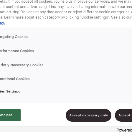
efault. If you accept all cookies, you help us improve our services, and we ma
nt content and advertising. This may involve sharing information with partners
dvertising. You can at any time accept or reject different cookie categories,
es. Learn more about each category by clicking “Cookie settings”. See also ou
cy.
argeting Cookies
Eddik 7%
erformance Cookies
Varenummer: 0703
trictly Necessary Cookies
Idun Eddik Klar er 
unctional Cookies
dressing. Idun Eddik
es Settings
Choices
Accept necessary only
Accept 