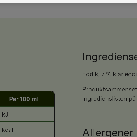
Ingrediens
eddik, 7 % klar edd
Produktsammensetni
ingredienslisten på
Per 100 ml
 kJ
 kcal
Allergener