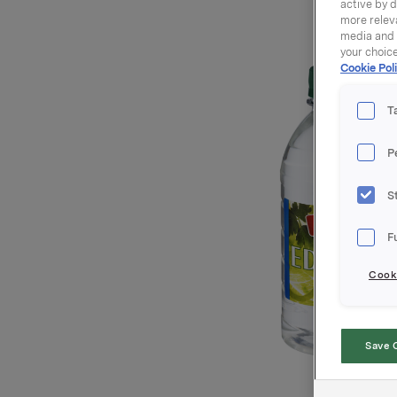
active by d
more releva
media and a
your choic
Cookie Poli
T
P
S
F
Cooki
Save 