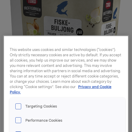
This website uses cookies and similar technologies (“cookies”).
Only strictly necessary cookies are active by default. If you accept
all cookies, you help us improve our services, and we may show
you more relevant content and advertising. This may involve
sharing information with partners in social media and advertising.
You can at any time accept or reject different cookie categories,
or change your choices. Learn more about each category by
clicking “Cookie settings”. See also our
Privacy and Cookie
Policy.
Targeting Cookies
Fiskebuljong
saltredusert 100l
Performance Cookies