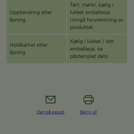
Tørt, mørkt, kjølig i
Oppbevaring etter
lukket emballasje.
åpning
Unngå forurensning av
produktet.
Kjølig i lukket / tett
Holdbarhet etter
emballasje, se
åpning
påstemplet dato.
Del på epost
Skriv ut