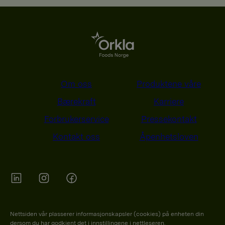
Om oss
Produktene våre
Bærekraft
Karriere
Forbrukerservice
Pressekontakt
Kontakt oss
Åpenhetsloven
Orkla on Twitter
Orkla on instagram
Orkla on Facebook
Nettsiden vår plasserer informasjonskapsler (cookies) på enheten din
dersom du har godkjent det i innstillingene i nettleseren.