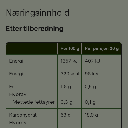
Næringsinnhold
Etter tilberedning
Per 100 g
Per porsjon 30 g
Energi
1357 kJ
407 kJ
Energi
320 kcal
96 kcal
Fett
1,6 g
0,5 g
Hvorav:
- Mettede fettsyrer
0,3 g
0,1 g
Karbohydrat
63 g
18,9 g
Hvorav: