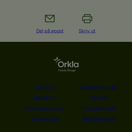
Del på epost
Skriv ut
Om oss
Produktene våre
Bærekraft
Karriere
Forbrukerservice
Pressekontakt
Kontakt oss
Åpenhetsloven