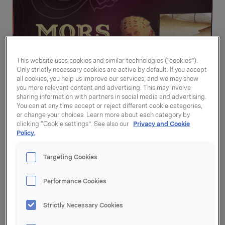
This website uses cookies and similar technologies (“cookies”).
Only strictly necessary cookies are active by default. If you accept
all cookies, you help us improve our services, and we may show
you more relevant content and advertising. This may involve
sharing information with partners in social media and advertising.
You can at any time accept or reject different cookie categories,
or change your choices. Learn more about each category by
clicking “Cookie settings”. See also our
Privacy and Cookie
Policy.
Targeting Cookies
Flatbrød Hjemmebakt
Performance Cookies
260g
Strictly Necessary Cookies