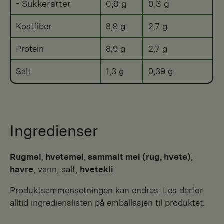
- Sukkerarter
0,9 g
0,3 g
Kostfiber
8,9 g
2,7 g
Protein
8,9 g
2,7 g
Salt
1,3 g
0,39 g
Ingredienser
Rugmel
,
hvetemel
,
sammalt mel (rug, hvete)
,
havre
, vann, salt,
hvetekli
Produktsammensetningen kan endres. Les derfor
alltid ingredienslisten på emballasjen til produktet.