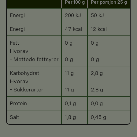
Per 100 g
Per porsjon 25 g
Energi
200 kJ
50 kJ
Energi
47 kcal
12 kcal
Fett
0 g
0 g
Hvorav:
- Mettede fettsyrer
0 g
0 g
Karbohydrat
11 g
2,8 g
Hvorav:
- Sukkerarter
11 g
2,8 g
Protein
0,1 g
0,0 g
Salt
1,8 g
0,45 g