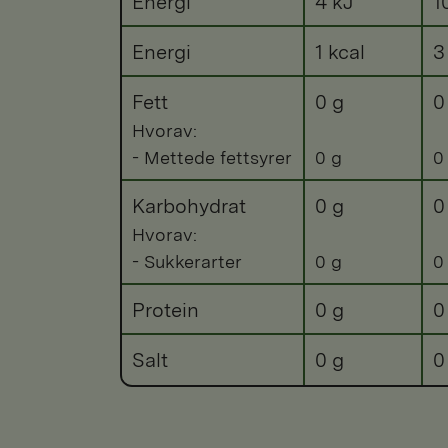
Energi
4 kJ
1
Energi
1 kcal
3
Fett
0 g
0
Hvorav:
- Mettede fettsyrer
0 g
0
Karbohydrat
0 g
0
Hvorav:
- Sukkerarter
0 g
0
Protein
0 g
0
Salt
0 g
0