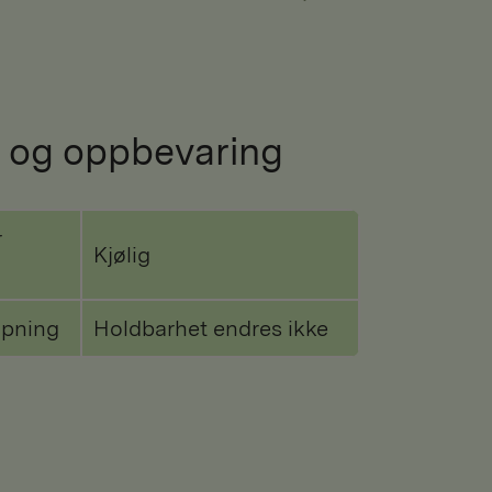
 og oppbevaring
r
Kjølig
åpning
Holdbarhet endres ikke