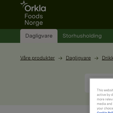
Go to frontpage
Dagligvare
Storhusholding
Våre produkter
Dagligvare
Drik
This websit
active by d
more releva
media and a
your choic
Cookie Poli