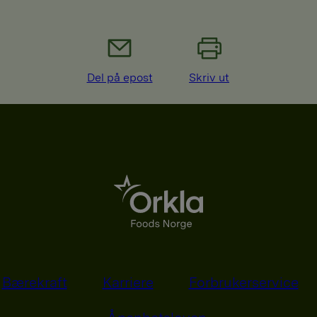
Del på epost
Skriv ut
Bærekraft
Karriere
Forbrukerservice