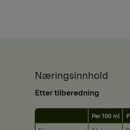
Næringsinnhold
Etter tilberedning
Per 100 ml
P