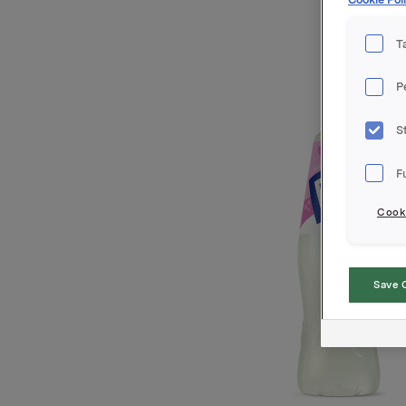
T
P
S
F
Cooki
Save 