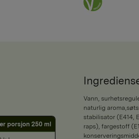
Ingrediens
Vann, surhetsregulerende middel (eplesyre, E331),
naturlig aroma,søts
stabilisator (E414,
er porsjon 250 ml
raps), fargestoff (E
konserveringsmidde