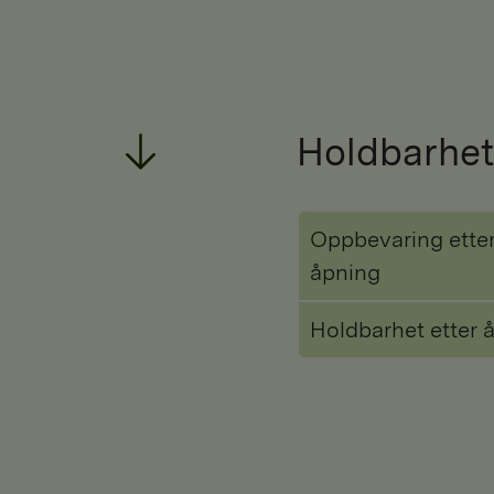
Holdbarhet
Oppbevaring ette
åpning
Holdbarhet etter 