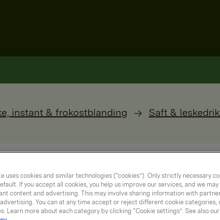
ke, instant & frokostblanding
Saft & leskedri
e uses cookies and similar technologies (“cookies”). Only strictly necessary co
efault. If you accept all cookies, you help us improve our services, and we ma
nt content and advertising. This may involve sharing information with partners
dvertising. You can at any time accept or reject different cookie categories,
es. Learn more about each category by clicking “Cookie settings”. See also ou
cy.