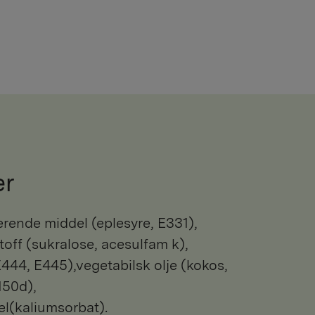
er
toff (sukralose, acesulfam k),
 E444, E445),vegetabilsk olje (kokos,
150d),
l(kaliumsorbat).