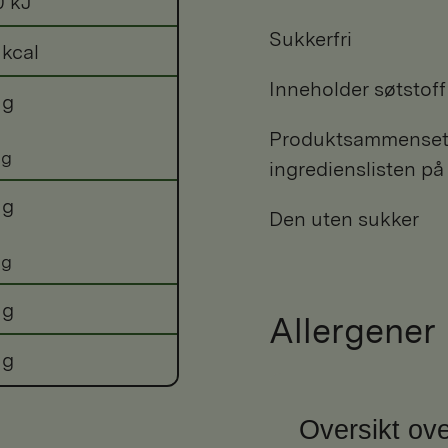
0 kJ
Sukkerfri
 kcal
Inneholder søtstoff
 g
Produktsammensetni
 g
ingredienslisten på
 g
Den uten sukker
 g
 g
Allergener
 g
Oversikt ove