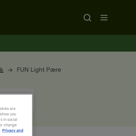
Search
Open main menu
kk
FUN Light Pære
okies are
y show you
 in social
 or change
r
Privacy and