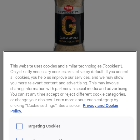
This website uses cookies and similar technologies (“cookies”).
Only strictly necessary cookies are active by default. If you accept
all cookies, you help us improve our services, and we may show
you more relevant content and advertising. This may involve
sharing information with partners in social media and advertising.
You can at any time accept or reject different cookie categories,
or change your choices. Learn more about each category by
Garam Masala 55g
clicking “Cookie settings”. See also our
Privacy and Cookie
Policy.
Varenummer: 07037610218467
Targeting Cookies
Navnet Garam Masala betyr «sterke krydder», og