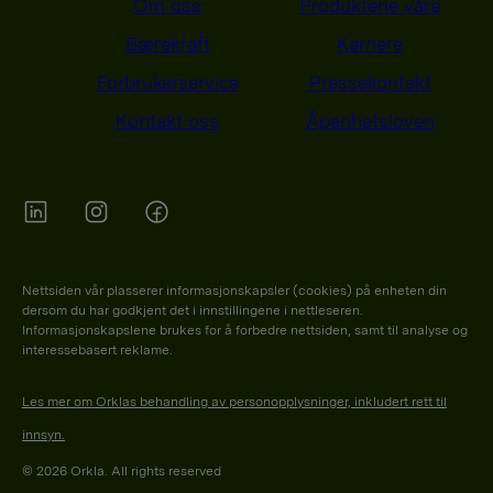
Om oss
Produktene våre
Bærekraft
Karriere
Forbrukerservice
Pressekontakt
Kontakt oss
Åpenhetsloven
Orkla on Twitter
Orkla on instagram
Orkla on Facebook
Nettsiden vår plasserer informasjonskapsler (cookies) på enheten din
dersom du har godkjent det i innstillingene i nettleseren.
Informasjonskapslene brukes for å forbedre nettsiden, samt til analyse og
interessebasert reklame.
Les mer om Orklas behandling av personopplysninger, inkludert rett til
innsyn.
© 2026 Orkla. All rights reserved