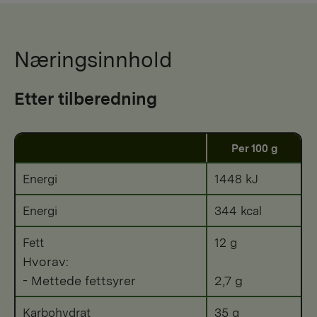
Næringsinnhold
Etter tilberedning
Per 100 g
Energi
1448 kJ
Energi
344 kcal
Fett
12 g
Hvorav:
- Mettede fettsyrer
2,7 g
Karbohydrat
35 g