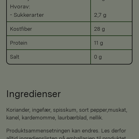
Hvorav:
- Sukkerarter
2,7 g
Kostfiber
28 g
Protein
11 g
Salt
0 g
Ingredienser
koriander, ingefær, spisskum, sort pepper,muskat,
kanel, kardemomme, laurbærblad, nellik.
Produktsammensetningen kan endres. Les derfor
alltid ingredienslisten på emballasjen til produktet.