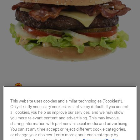
This website uses cookies and similar technologies (“cookies”).
Only strictly necessary cookies are active by default. If you accept
Hamburger original
all cookies, you help us improve our services, and we may show
you more relevant content and advertising. This may involve
190g
sharing information with partners in social media and advertising.
You can at any time accept or reject different cookie categories,
or change your choices. Learn more about each category by