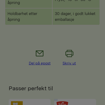
åpning
Holdbarhet etter
30 dager, i godt lukket
åpning
emballasje
Del på epost
Skriv ut
Passer perfekt til