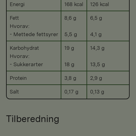
Energi
168 kcal
126 kcal
Fett
8,6 g
6,5 g
Hvorav:
- Mettede fettsyrer
5,5 g
4,1 g
Karbohydrat
19 g
14,3 g
Hvorav:
- Sukkerarter
18 g
13,5 g
Protein
3,8 g
2,9 g
Salt
0,17 g
0,13 g
Tilberedning