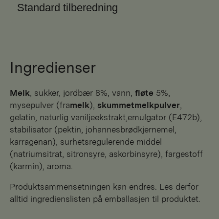
Standard tilberedning
Ingredienser
melk
, sukker, jordbær 8%, vann,
fløte
5%,
mysepulver (fra
melk
),
skummetmelkpulver
,
gelatin, naturlig vaniljeekstrakt,emulgator (E472b),
stabilisator (pektin, johannesbrødkjernemel,
karragenan), surhetsregulerende middel
(natriumsitrat, sitronsyre, askorbinsyre), fargestoff
(karmin), aroma.
Produktsammensetningen kan endres. Les derfor
alltid ingredienslisten på emballasjen til produktet.