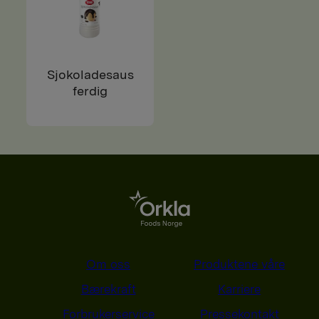
Sjokoladesaus
ferdig
Om oss
Produktene våre
Bærekraft
Karriere
Forbrukerservice
Pressekontakt