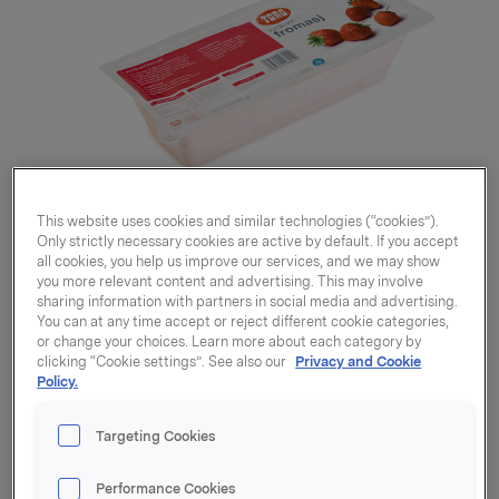
This website uses cookies and similar technologies (“cookies”).
Only strictly necessary cookies are active by default. If you accept
all cookies, you help us improve our services, and we may show
you more relevant content and advertising. This may involve
sharing information with partners in social media and advertising.
You can at any time accept or reject different cookie categories,
or change your choices. Learn more about each category by
clicking “Cookie settings”. See also our
Privacy and Cookie
Policy.
Jordbærfromasj 1,5l
Targeting Cookies
Varenummer: 07037610064149
Performance Cookies