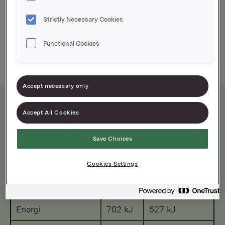
Langformfromasj som gir ca. 15 porsjoner
Strictly Necessary Cookies
Ferdig dessert som er lett å porsjonere
Functional Cookies
Accept necessary only
Accept All Cookies
Næringsinnhold
Save Choices
Etter tilberedning
Cookies Settings
Per 100 g
Per porsjon 75 g
Energi
702 kJ
527 kJ