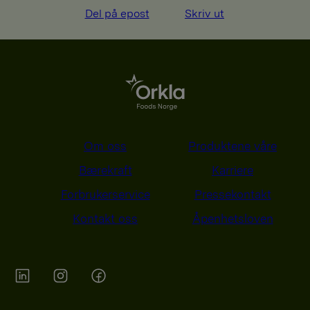
Del på epost
Skriv ut
Om oss
Produktene våre
Bærekraft
Karriere
Forbrukerservice
Pressekontakt
Kontakt oss
Åpenhetsloven
Orkla on Twitter
Orkla on instagram
Orkla on Facebook