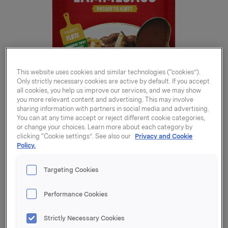
This website uses cookies and similar technologies (“cookies”).
Only strictly necessary cookies are active by default. If you accept
all cookies, you help us improve our services, and we may show
you more relevant content and advertising. This may involve
sharing information with partners in social media and advertising.
You can at any time accept or reject different cookie categories,
or change your choices. Learn more about each category by
clicking “Cookie settings”. See also our
Privacy and Cookie
Policy.
Targeting Cookies
Lammesaus med urter
Performance Cookies
& rødvin 42g
Strictly Necessary Cookies