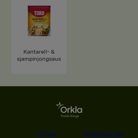
Kantarell- &
sjampinjongsaus
Om oss
Produktene våre