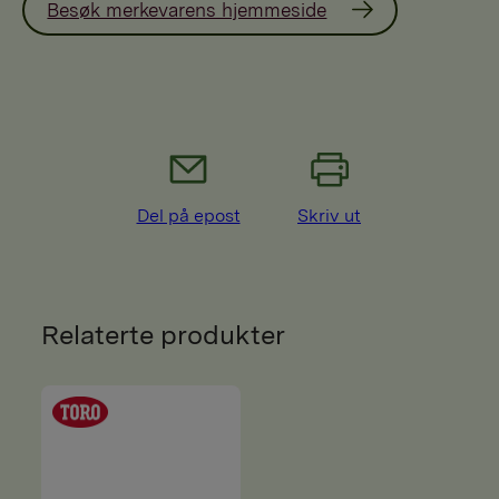
Besøk merkevarens hjemmeside
Del på epost
Skriv ut
Relaterte produkter