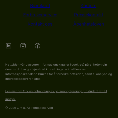
Bærekraft
Karriere
Forbrukerservice
Pressekontakt
Kontakt oss
Åpenhetsloven
Orkla on Twitter
Orkla on instagram
Orkla on Facebook
Nettsiden vår plasserer informasjonskapsler (cookies) på enheten din
dersom du har godkjent det i innstillingene i nettleseren.
Informasjonskapslene brukes for å forbedre nettsiden, samt til analyse og
interessebasert reklame.
Les mer om Orklas behandling av personopplysninger, inkludert rett til
innsyn.
© 2026 Orkla. All rights reserved