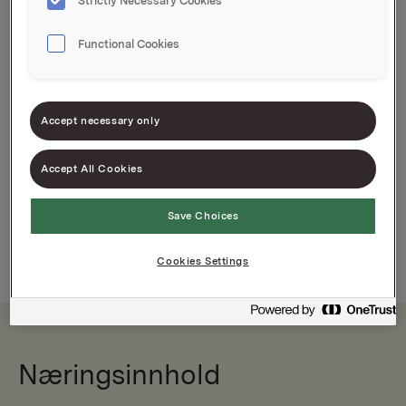
Strictly Necessary Cookies
TORO Lett bearnaisesaus har 75 % færre kalorier
enn vår originale bearnaisesaus. Passer perfekt til
Functional Cookies
biff og lyst kjøtt - gjerne med en grønn salat til.
Finhakk gjerne noe fersk estragon og ha i
sausen. Lett å like, lett å lage.
Accept necessary only
Accept All Cookies
Save Choices
Cookies Settings
Næringsinnhold