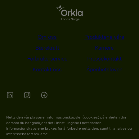
Om oss
Produktene våre
Bærekraft
Karriere
Forbrukerservice
Pressekontakt
Kontakt oss
Åpenhetsloven
Orkla on Twitter
Orkla on instagram
Orkla on Facebook
Nettsiden vår plasserer informasjonskapsler (cookies) på enheten din
dersom du har godkjent det i innstillingene i nettleseren.
Informasjonskapslene brukes for å forbedre nettsiden, samt til analyse og
interessebasert reklame.