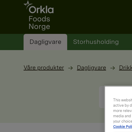
Go to frontpage
Dagligvare
Storhusholding
Våre produkter
Dagligvare
Drik
This websit
active by d
more releva
media and a
your choic
Cookie Poli