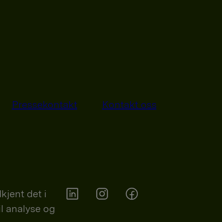
Pressekontakt
Kontakt oss
kjent det i
il analyse og
Orkla on Twitter
Orkla on instagram
Orkla on Facebook