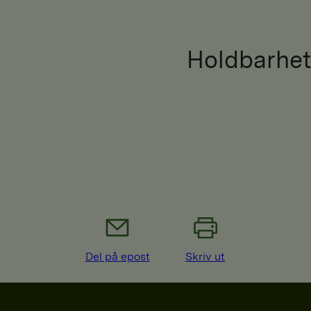
Holdbarhet
Del på epost
Skriv ut