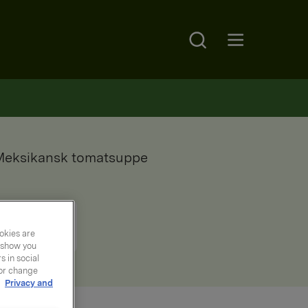
Search
Open main menu
Meksikansk tomatsuppe
okies are
y show you
 in social
 or change
r
Privacy and