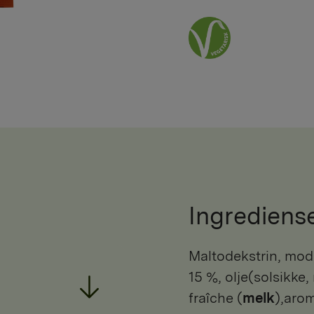
Ingrediens
maltodekstrin, modifisert stivelse (potet, mais), tomat
15 %, olje(solsikke,
fraîche (
melk
),arom