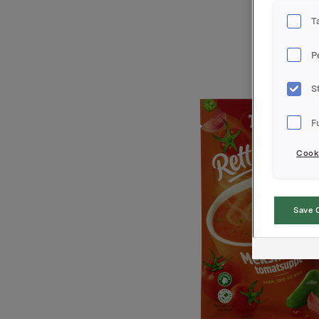
T
P
S
F
Cooki
Save 