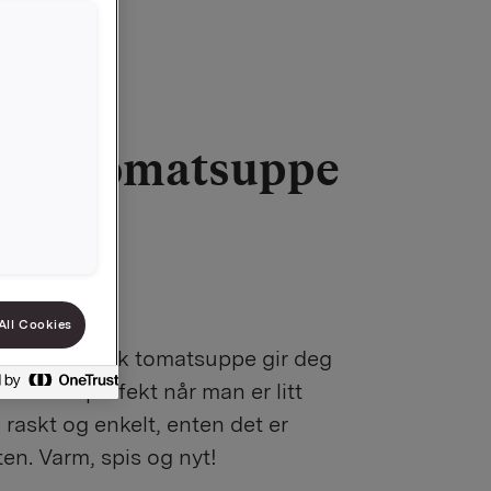
nsk tomatsuppe
7610092982
All Cookies
n Meksikansk tomatsuppe gir deg
Passer perfekt når man er litt
 raskt og enkelt, enten det er
ten. Varm, spis og nyt!