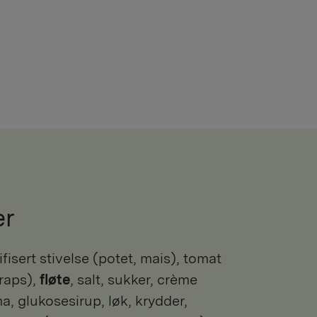
er
 raps),
fløte
, salt, sukker, crème
a, glukosesirup, løk, krydder,