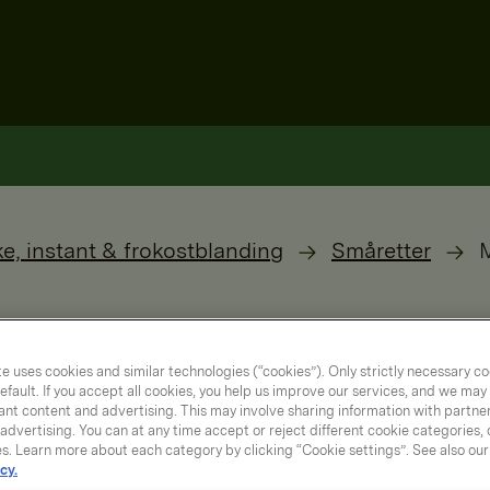
ke, instant & frokostblanding
Småretter
e uses cookies and similar technologies (“cookies”). Only strictly necessary co
efault. If you accept all cookies, you help us improve our services, and we ma
nt content and advertising. This may involve sharing information with partners
dvertising. You can at any time accept or reject different cookie categories,
es. Learn more about each category by clicking “Cookie settings”. See also ou
cy.