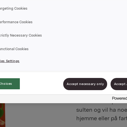
argeting Cookies
erformance Cookies
trictly Necessary Cookies
Meksika
unctional Cookies
28g
es Settings
Varenummer: 0703
Choices
Accept necessary only
Accept 
TORO Rett i koppe
en varmende pause. 
sulten og vil ha noe
hjemme eller på far