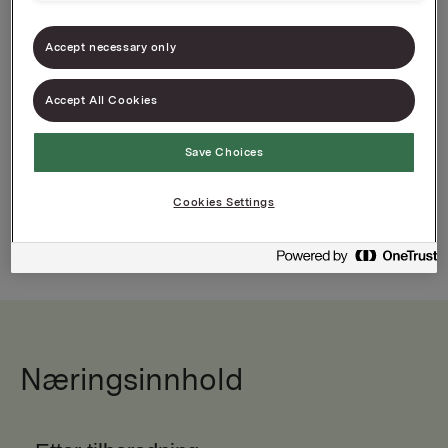
Varenummer: 07039010546423
Accept necessary only
Melkepulver for tilføring av ekstra energi og
protein ved tilberedning av mat
Accept All Cookies
Save Choices
Cookies Settings
Næringsinnhold