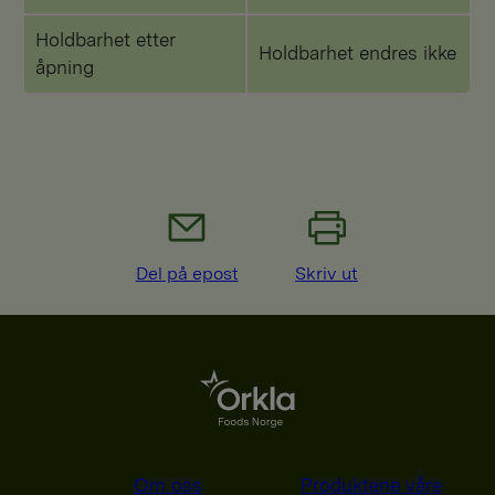
Holdbarhet etter
Holdbarhet endres ikke
åpning
Del på epost
Skriv ut
Om oss
Produktene våre