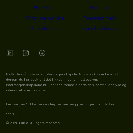
Bærekraft
Karriere
Forbrukerservice
Pressekontakt
Kontakt oss
Åpenhetsloven
Orkla on Twitter
Orkla on instagram
Orkla on Facebook
Nettsiden vår plasserer informasjonskapsler (cookies) på enheten din
dersom du har godkjent det i innstillingene i nettleseren.
Informasjonskapslene brukes for å forbedre nettsiden, samt til analyse og
interessebasert reklame.
Les mer om Orklas behandling av personopplysninger, inkludert rett til
innsyn.
© 2026 Orkla. All rights reserved