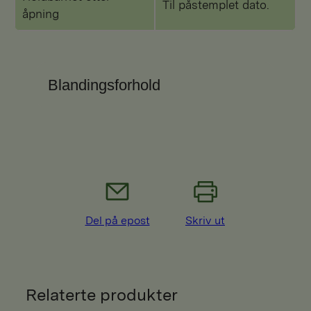
Til påstemplet dato.
åpning
Blandingsforhold
Del på epost
Skriv ut
Relaterte produkter