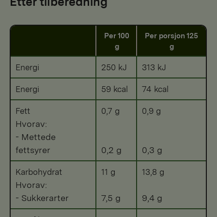
Etter tilberedning
Per 100
Per porsjon 125
g
g
Energi
250 kJ
313 kJ
Energi
59 kcal
74 kcal
Fett
0,7 g
0,9 g
Hvorav:
- Mettede
fettsyrer
0,2 g
0,3 g
Karbohydrat
11 g
13,8 g
Hvorav:
- Sukkerarter
7,5 g
9,4 g