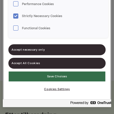
Performance Cookies
Varenummer: 00000000000000
Ferdig tomatsaus til pasta & pizza
Strictly Necessary Cookies
Utgangspunktet for god italiensk mat
Functional Cookies
Accept necessary only
Accept All Cookies
Save Choices
Cookies Settings
Næringsinnhold