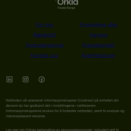
Om oss
Produktene våre
Bærekraft
Karriere
Forbrukerservice
Pressekontakt
Kontakt oss
Åpenhetsloven
Orkla on Twitter
Orkla on instagram
Orkla on Facebook
Nettsiden vår plasserer informasjonskapsler (cookies) på enheten din
dersom du har godkjent det i innstillingene i nettleseren.
Informasjonskapslene brukes for å forbedre nettsiden, samt til analyse og
interessebasert reklame.
Les mer om Orklas behandling av personopplysninger, inkludert rett til