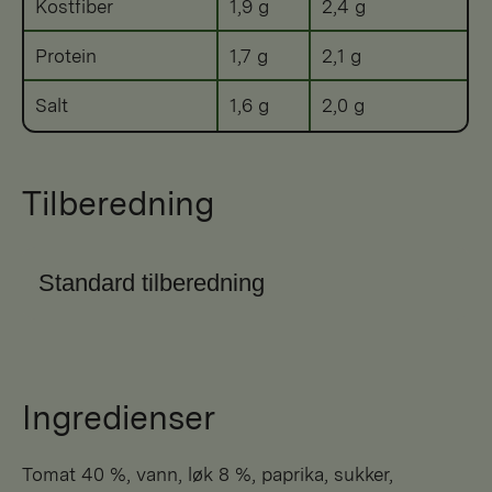
Kostfiber
1,9 g
2,4 g
Protein
1,7 g
2,1 g
Salt
1,6 g
2,0 g
Tilberedning
Standard tilberedning
Ingredienser
tomat 40 %, vann, løk 8 %, paprika, sukker,