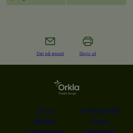
Del på epost
Skriv ut
Om oss
Produktene våre
Bærekraft
Karriere
Forbrukerservice
Pressekontakt