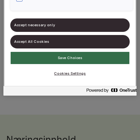
Varenummer: 07039010576673
En kremet og fyldig ostesaus med distinkt smak
Accept necessary only
av basilikum
Kan serveres som den er eller videreutvikles etter
Accept All Cookies
egen smak
Save Choices
Cookies Settings
Næringsinnhold