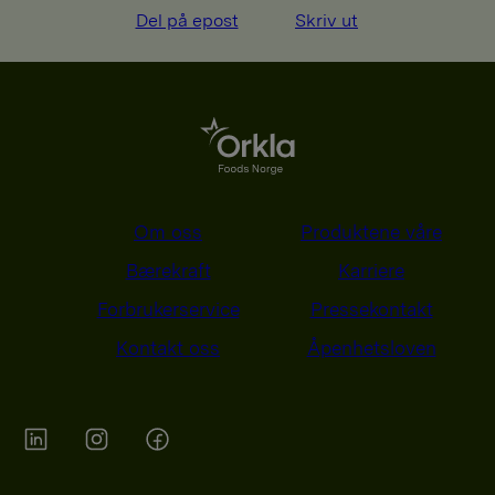
Del på epost
Skriv ut
Om oss
Produktene våre
Bærekraft
Karriere
Forbrukerservice
Pressekontakt
Kontakt oss
Åpenhetsloven
Orkla on Twitter
Orkla on instagram
Orkla on Facebook