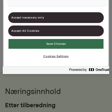
Smaksrikt krydder av god kvalitet
Accept necessary only
Krydderekspert i over 60 år
Accept All Cookies
Save Choices
Cookies Settings
Næringsinnhold
Etter tilberedning