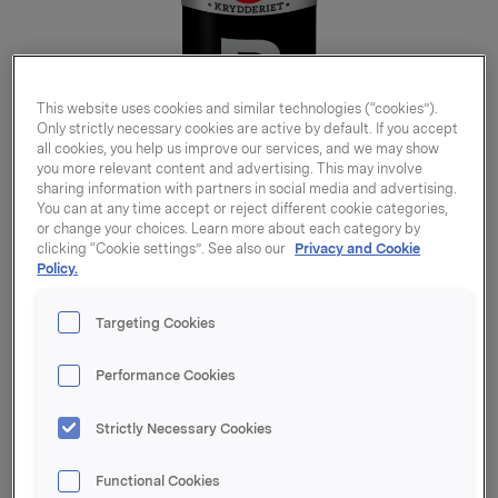
This website uses cookies and similar technologies (“cookies”).
Only strictly necessary cookies are active by default. If you accept
all cookies, you help us improve our services, and we may show
you more relevant content and advertising. This may involve
sharing information with partners in social media and advertising.
You can at any time accept or reject different cookie categories,
or change your choices. Learn more about each category by
clicking “Cookie settings”. See also our
Privacy and Cookie
Policy.
Targeting Cookies
Pepper sort grovmalt
Performance Cookies
450g
Strictly Necessary Cookies
Functional Cookies
Varenummer: 00000000000000