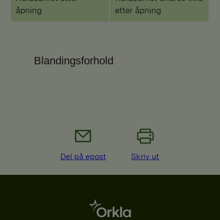
åpning
etter åpning
Blandingsforhold
Del på epost
Skriv ut