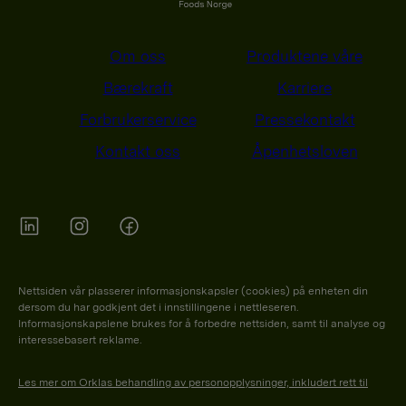
Om oss
Produktene våre
Bærekraft
Karriere
Forbrukerservice
Pressekontakt
Kontakt oss
Åpenhetsloven
Orkla on Twitter
Orkla on instagram
Orkla on Facebook
Nettsiden vår plasserer informasjonskapsler (cookies) på enheten din
dersom du har godkjent det i innstillingene i nettleseren.
Informasjonskapslene brukes for å forbedre nettsiden, samt til analyse og
interessebasert reklame.
Les mer om Orklas behandling av personopplysninger, inkludert rett til