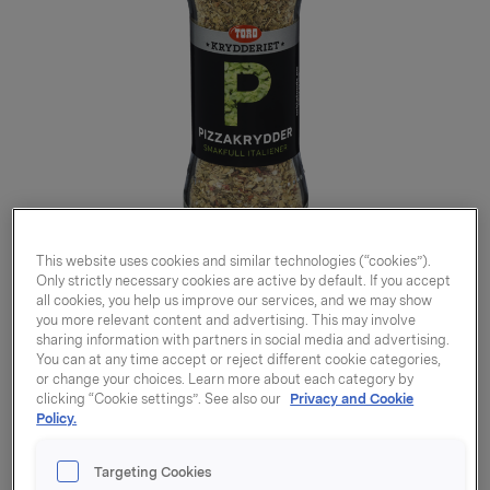
This website uses cookies and similar technologies (“cookies”).
Only strictly necessary cookies are active by default. If you accept
all cookies, you help us improve our services, and we may show
you more relevant content and advertising. This may involve
sharing information with partners in social media and advertising.
You can at any time accept or reject different cookie categories,
Pizzakrydder 25g
or change your choices. Learn more about each category by
clicking “Cookie settings”. See also our
Privacy and Cookie
Policy.
Varenummer: 07045516191104
Targeting Cookies
TORO Krydderiet Pizzakrydder er glimrende til