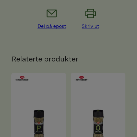
Del på epost
Skriv ut
Relaterte produkter