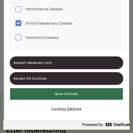
pizza og ostesmørbrød, men også velegnet til
Performance Cookies
pastaretter. Pizzakrydder har en deilig smak av
blant annet oregano, paprika, basilikum og
Strictly Necessary Cookies
timian. Lett å like, lett å lage.
Functional Cookies
Accept necessary only
Accept All Cookies
Save Choices
Cookies Settings
Næringsinnhold
Etter tilberedning