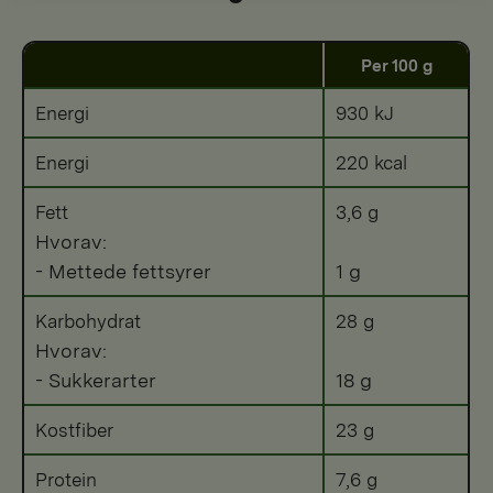
Per 100 g
Energi
930 kJ
Energi
220 kcal
Fett
3,6 g
Hvorav:
- Mettede fettsyrer
1 g
Karbohydrat
28 g
Hvorav:
- Sukkerarter
18 g
Kostfiber
23 g
Protein
7,6 g