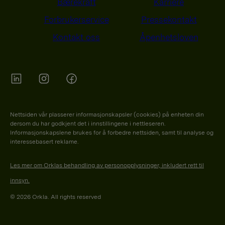
Bærekraft
Karriere
Forbrukerservice
Pressekontakt
Kontakt oss
Åpenhetsloven
Orkla on Twitter
Orkla on instagram
Orkla on Facebook
Nettsiden vår plasserer informasjonskapsler (cookies) på enheten din
dersom du har godkjent det i innstillingene i nettleseren.
Informasjonskapslene brukes for å forbedre nettsiden, samt til analyse og
interessebasert reklame.
Les mer om Orklas behandling av personopplysninger, inkludert rett til
innsyn.
© 2026 Orkla. All rights reserved