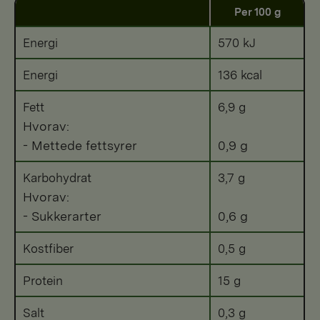
Per 100 g
Energi
570 kJ
Energi
136 kcal
Fett
6,9 g
Hvorav:
- Mettede fettsyrer
0,9 g
Karbohydrat
3,7 g
Hvorav:
- Sukkerarter
0,6 g
Kostfiber
0,5 g
Protein
15 g
Salt
0,3 g