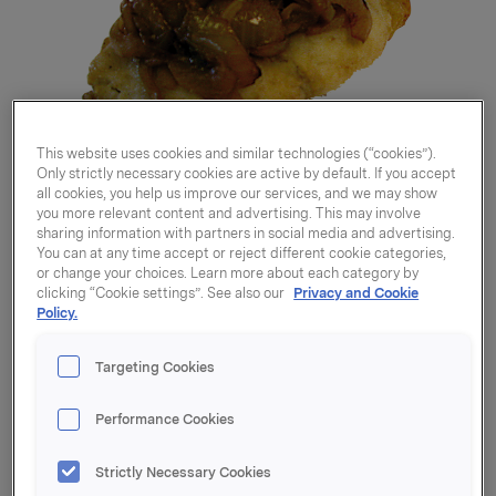
This website uses cookies and similar technologies (“cookies”).
Only strictly necessary cookies are active by default. If you accept
all cookies, you help us improve our services, and we may show
you more relevant content and advertising. This may involve
sharing information with partners in social media and advertising.
You can at any time accept or reject different cookie categories,
or change your choices. Learn more about each category by
clicking “Cookie settings”. See also our
Privacy and Cookie
Policy.
Targeting Cookies
Seibiff m/løk forstekt
Performance Cookies
110-150g
Strictly Necessary Cookies