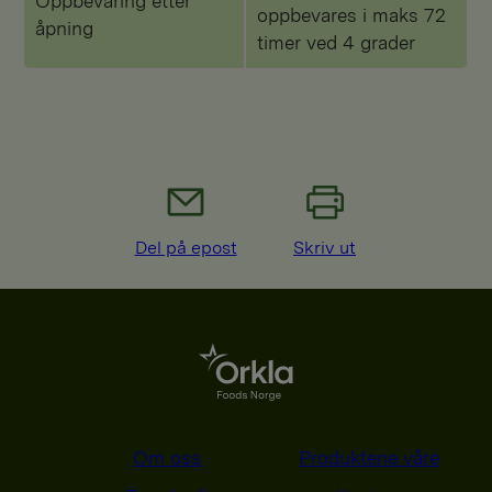
Oppbevaring etter
oppbevares i maks 72
åpning
timer ved 4 grader
Del på epost
Skriv ut
Om oss
Produktene våre