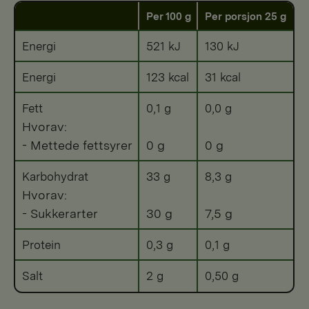
Per 100 g
Per porsjon 25 g
Energi
521 kJ
130 kJ
Energi
123 kcal
31 kcal
Fett
0,1 g
0,0 g
Hvorav:
- Mettede fettsyrer
0 g
0 g
Karbohydrat
33 g
8,3 g
Hvorav:
- Sukkerarter
30 g
7,5 g
Protein
0,3 g
0,1 g
Salt
2 g
0,50 g