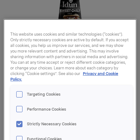
This website uses cookies and similar technologies (“cookies”).
Only strictly necessary cookies are active by default. If you accept
all cookies, you help us improve our services, and we may show
you more relevant content and advertising. This may involve
sharing information with partners in social media and advertising.
You can at any time accept or reject different cookie categories,
or change your choices. Learn more about each category by
clicking “Cookie settings”. See also our
Privacy and Cookie
Policy.
Targeting Cookies
Performance Cookies
Sweet chili saus 910g
Strictly Necessary Cookies
Varenummer: 07039010063470
Functional Cookies