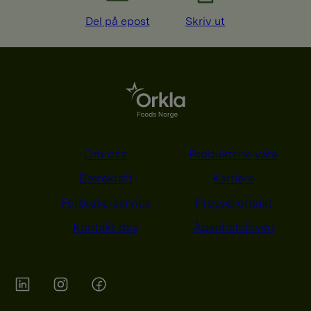
Del på epost
Skriv ut
Om oss
Produktene våre
Bærekraft
Karriere
Forbrukerservice
Pressekontakt
Kontakt oss
Åpenhetsloven
Orkla on Twitter
Orkla on instagram
Orkla on Facebook