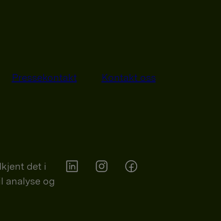
Pressekontakt
Kontakt oss
kjent det i
il analyse og
Orkla on Twitter
Orkla on instagram
Orkla on Facebook