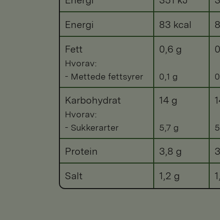
Energi
83 kcal
8
Fett
0,6 g
0
Hvorav:
- Mettede fettsyrer
0,1 g
0
Karbohydrat
14 g
1
Hvorav:
- Sukkerarter
5,7 g
5
Protein
3,8 g
3
Salt
1,2 g
1