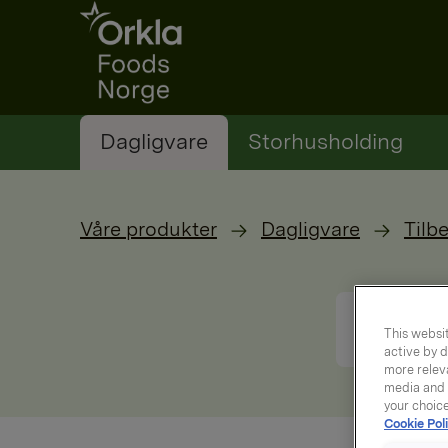
Go to frontpage
Dagligvare
Storhusholding
Våre produkter
Dagligvare
Tilb
This websit
active by d
more releva
media and a
your choic
Cookie Poli