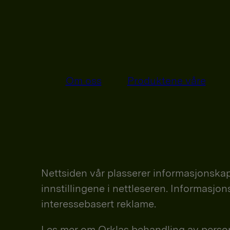
Om oss
Produktene våre
Nettsiden vår plasserer informasjonskap
innstillingene i nettleseren. Informasjo
interessebasert reklame.
Les mer om Orklas behandling av personop