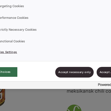
argeting Cookies
erformance Cookies
Tomatbø
trictly Necessary Cookies
unctional Cookies
Varenummer: 0703
es Settings
Nora Tomatbønner e
og er både sunne o
Choices
Accept necessary only
Accept 
toast eller ved sid
også ypperlig i uli
meksikansk chili co