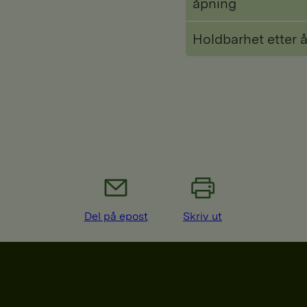
åpning
Holdbarhet etter 
Del på epost
Skriv ut