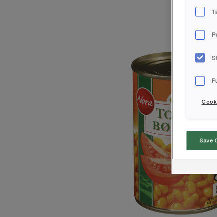
T
P
S
F
Cooki
Save 