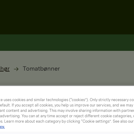
ehør
Tomatbønner
e uses cookies and similar technologies (“cookies”). Only strictly necessary co
efault. If you accept all cookies, you help us improve our services, and we ma
nt content and advertising. This may involve sharing information with partners
dvertising. You can at any time accept or reject different cookie categories,
es. Learn more about each category by clicking “Cookie settings”. See also ou
cy.