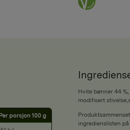
Ingrediens
hvite bønner 44 %, vann, tomatpurè 5 %, sukker,
modifisert stivelse,
Produktsammensetni
Per porsjon 100 g
ingredienslisten på
51 kJ