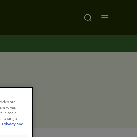
Search
Open main menu
okies are
y show you
 in social
 or change
r
Privacy and