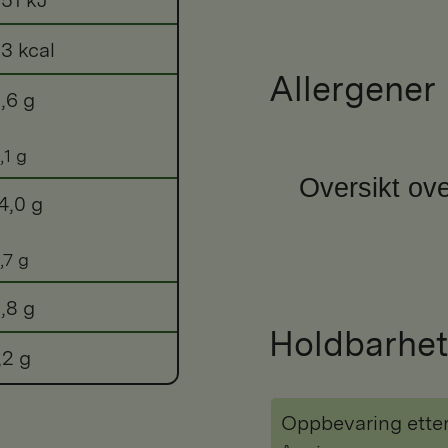
3 kcal
Allergener
,6 g
,1 g
Oversikt ove
4,0 g
,7 g
,8 g
Holdbarhet
,2 g
Oppbevaring ette