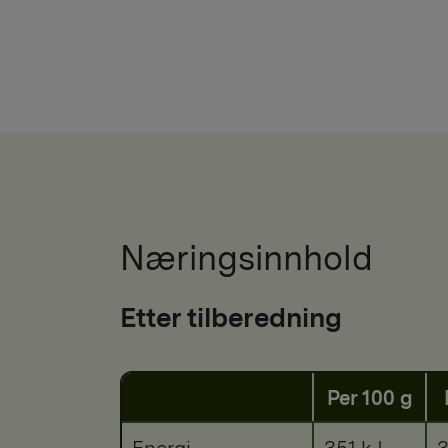
Næringsinnhold
Etter tilberedning
Per 100 g
Energi
351 kJ
3