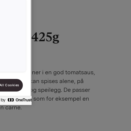
nner 425g
9010012980
r hvite bønner i en god tomatsaus,
g gode. De kan spises alene, på
All Cookies
en av bacon og speilegg. De passer
ke gryteretter, som for eksempel en
n carne.