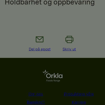
Holdbarhet og oppbevaring
Del på epost
Skriv ut
Om oss
Produktene våre
Bærekraft
Karriere