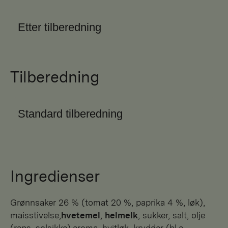
Etter tilberedning
Tilberedning
Standard tilberedning
Ingredienser
grønnsaker 26 % (tomat 20 %, paprika 4 %, løk),
maisstivelse,
hvetemel
,
helmelk
, sukker, salt, olje
(raps, solsikke),aroma, hvitløk, krydder (bl.a.