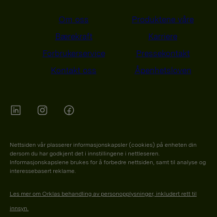
Om oss
Produktene våre
Bærekraft
Karriere
Forbrukerservice
Pressekontakt
Kontakt oss
Åpenhetsloven
Orkla on Twitter
Orkla on instagram
Orkla on Facebook
Nettsiden vår plasserer informasjonskapsler (cookies) på enheten din
dersom du har godkjent det i innstillingene i nettleseren.
Informasjonskapslene brukes for å forbedre nettsiden, samt til analyse og
interessebasert reklame.
Les mer om Orklas behandling av personopplysninger, inkludert rett til
innsyn.