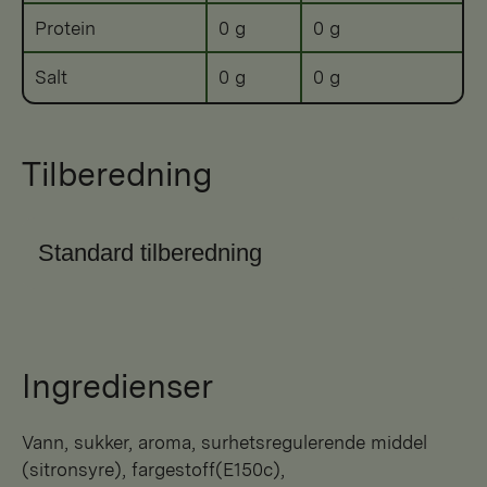
Protein
0 g
0 g
Salt
0 g
0 g
Tilberedning
Standard tilberedning
Ingredienser
vann, sukker, aroma, surhetsregulerende middel
(sitronsyre), fargestoff(E150c),