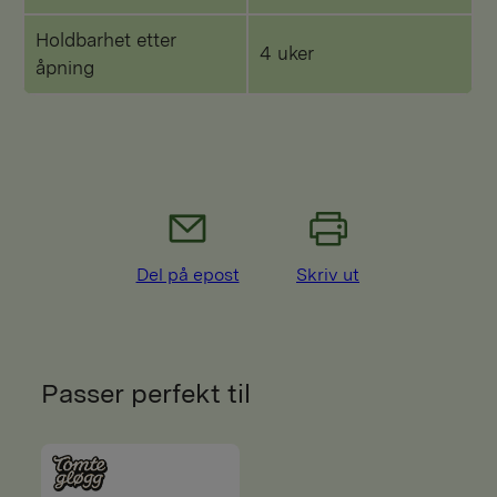
Holdbarhet etter
4 uker
åpning
Del på epost
Skriv ut
Passer perfekt til