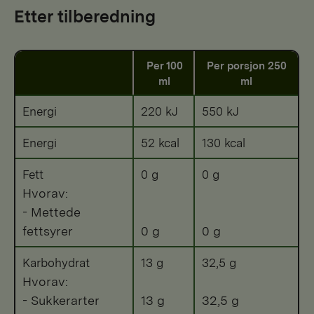
Etter tilberedning
Per 100
Per porsjon 250
ml
ml
Energi
220 kJ
550 kJ
Energi
52 kcal
130 kcal
Fett
0 g
0 g
Hvorav:
- Mettede
fettsyrer
0 g
0 g
Karbohydrat
13 g
32,5 g
Hvorav:
- Sukkerarter
13 g
32,5 g