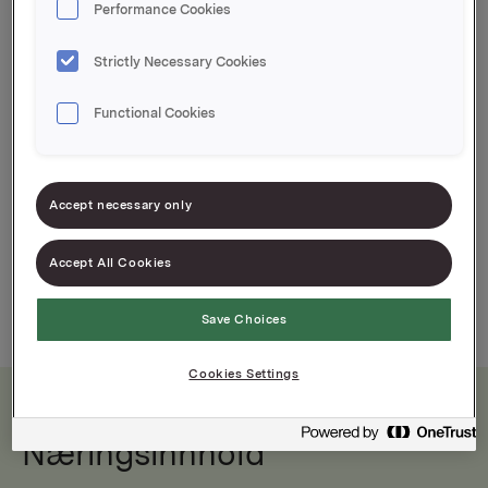
Performance Cookies
Hele Norges favorittgløgg! En smaksrik gløgg
Strictly Necessary Cookies
hvor det er tilsatt ekte krydderekstrakt av
allehånde, kardemomme, nellik og kanel.
Functional Cookies
Ingen jul uten Tomtegløgg
Accept necessary only
Accept All Cookies
Save Choices
Cookies Settings
Næringsinnhold