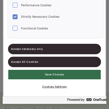
Performance Cookies
Varenummer: 07035220002445
Strictly Necessary Cookies
En smaksrik gløgg hvor det er tilsatt ekte
krydderekstrakt av allehånde, kardemomme,
Functional Cookies
nellik og kanel.
Norges favorittgløgg siden 1969
Accept necessary only
Accept All Cookies
Save Choices
Cookies Settings