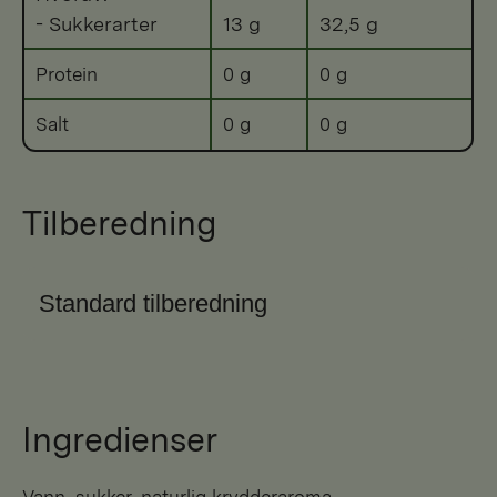
- Sukkerarter
13 g
32,5 g
Protein
0 g
0 g
Salt
0 g
0 g
Tilberedning
Standard tilberedning
Ingredienser
Vann, sukker, naturlig krydderaroma,