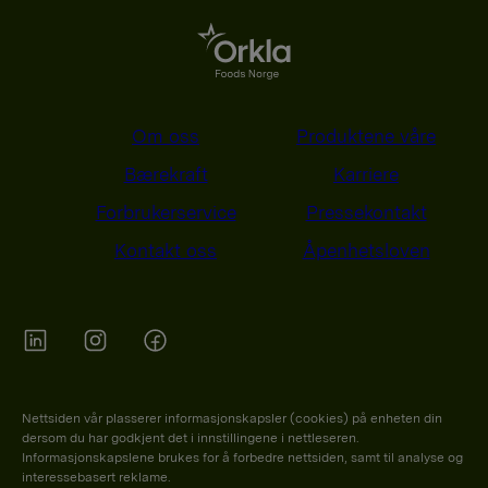
Om oss
Produktene våre
Bærekraft
Karriere
Forbrukerservice
Pressekontakt
Kontakt oss
Åpenhetsloven
Orkla on Twitter
Orkla on instagram
Orkla on Facebook
Nettsiden vår plasserer informasjonskapsler (cookies) på enheten din
dersom du har godkjent det i innstillingene i nettleseren.
Informasjonskapslene brukes for å forbedre nettsiden, samt til analyse og
interessebasert reklame.