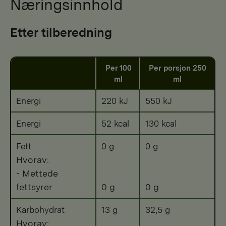
Næringsinnhold
Etter tilberedning
Per 100
Per porsjon 250
ml
ml
Energi
220 kJ
550 kJ
Energi
52 kcal
130 kcal
Fett
0 g
0 g
Hvorav:
- Mettede
fettsyrer
0 g
0 g
Karbohydrat
13 g
32,5 g
Hvorav: