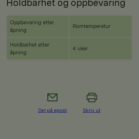
Holdbarhet og oppbevaring
Oppbevaring etter
Romtemperatur
åpning
Holdbarhet etter
4 uker
åpning
Del på epost
Skriv ut