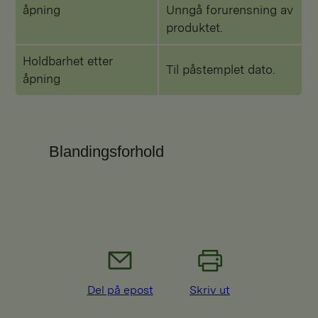
åpning
Unngå forurensning av
produktet.
Holdbarhet etter
Til påstemplet dato.
åpning
Blandingsforhold
Del på epost
Skriv ut