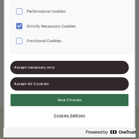
Varenummer: 07037610187954
Performance Cookies
Vaniljepudding uten sukker med enkel
Strictly Necessary Cookies
tilberedning
Kjent og klassisk norsk smak
Functional Cookies
Accept necessary only
Accept All Cookies
Save Choices
Cookies Settings
Næringsinnhold