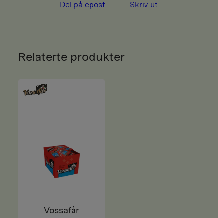
Del på epost
Skriv ut
Relaterte produkter
Vossafår