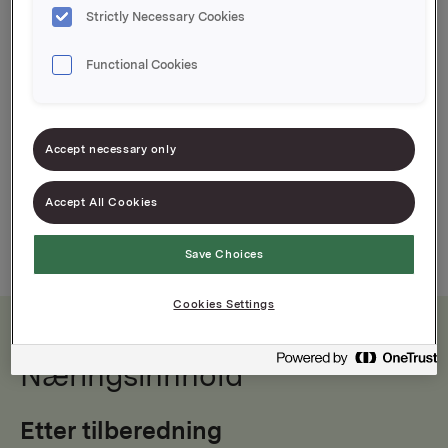
Vossafår er Noregs mest etne fårepølse.
Strictly Necessary Cookies
Matkultur frå Voss
Functional Cookies
Accept necessary only
Accept All Cookies
140g
91g
91 g
Save Choices
Cookies Settings
Næringsinnhold
Etter tilberedning