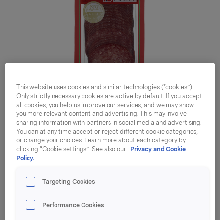
This website uses cookies and similar technologies (“cookies”).
Only strictly necessary cookies are active by default. If you accept
all cookies, you help us improve our services, and we may show
you more relevant content and advertising. This may involve
sharing information with partners in social media and advertising.
You can at any time accept or reject different cookie categories,
or change your choices. Learn more about each category by
clicking “Cookie settings”. See also our
Privacy and Cookie
Policy.
Vossafår 140g
Targeting Cookies
Performance Cookies
Varenummer: 07039010573078