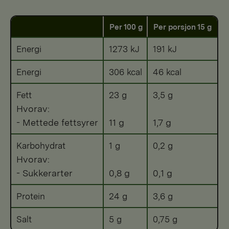
Per 100 g
Per porsjon 15 g
Energi
1273 kJ
191 kJ
Energi
306 kcal
46 kcal
Fett
23 g
3,5 g
Hvorav:
- Mettede fettsyrer
11 g
1,7 g
Karbohydrat
1 g
0,2 g
Hvorav:
- Sukkerarter
0,8 g
0,1 g
Protein
24 g
3,6 g
Salt
5 g
0,75 g