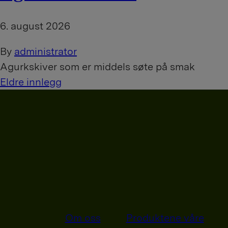
6. august 2026
By
administrator
Agurkskiver som er middels søte på smak
I
Eldre innlegg
n
n
l
e
g
g
Om oss
Produktene våre