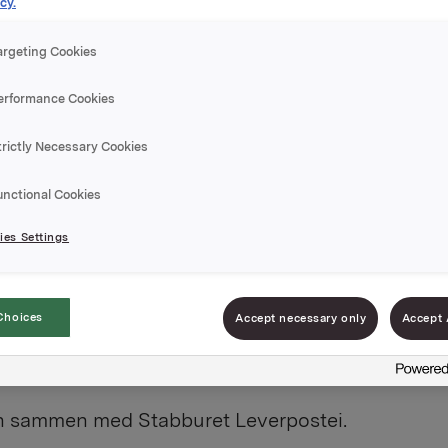
cy.
argeting Cookies
erformance Cookies
trictly Necessary Cookies
unctional Cookies
ødbeter, og smaker friskt av gode, norske kvalitet
es Settings
Choices
Accept necessary only
Accept 
en sammen med Stabburet Leverpostei.