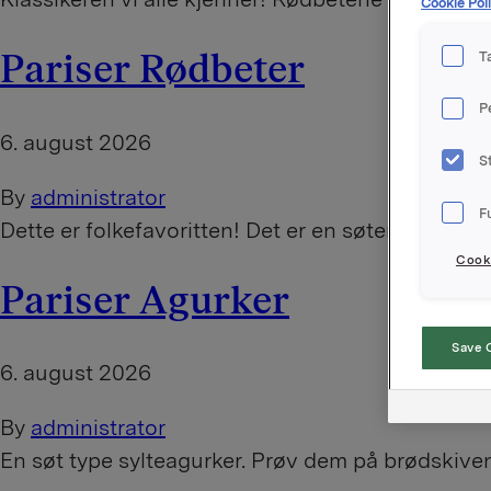
Cookie Poli
Pariser Rødbeter
T
P
6. august 2026
S
By
administrator
F
Dette er folkefavoritten! Det er en søtere type r
Cooki
Pariser Agurker
Save 
6. august 2026
By
administrator
En søt type sylteagurker. Prøv dem på brødskiv