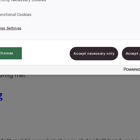
unctional Cookies
es Settings
Choices
Accept necessary only
Accept 
t mel til lys eller fin bakst som glutenfri pizza, 
anlig mel.
g