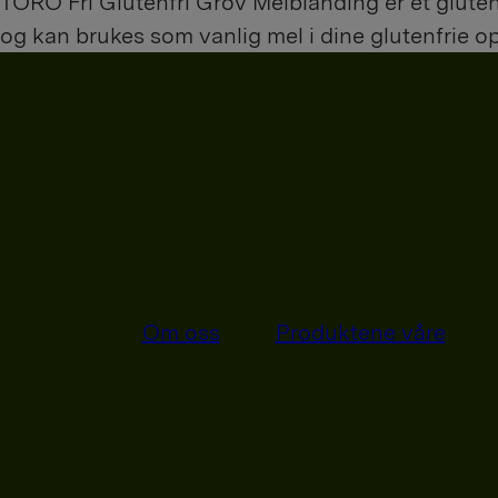
TORO Fri Glutenfri Grov Melblanding er et glutenfr
og kan brukes som vanlig mel i dine glutenfrie op
Om oss
Produktene våre