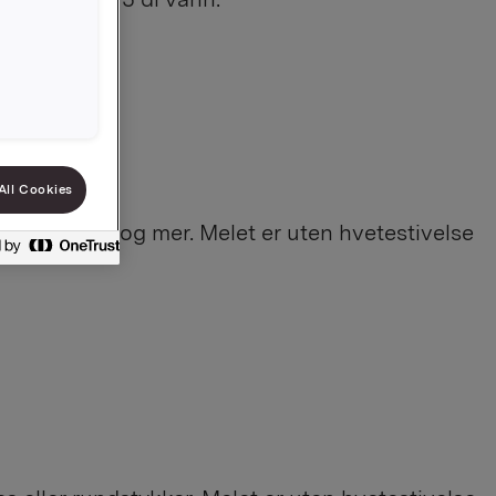
All Cookies
loff, focaccia og mer. Melet er uten hvetestivelse