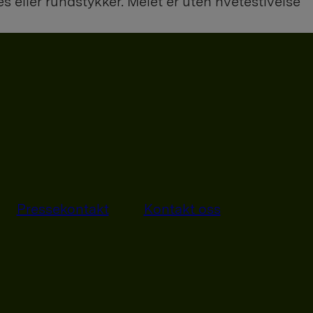
s eller rundstykker. Melet er uten hvetestivelse
Pressekontakt
Kontakt oss