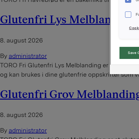
F
Glutenfri Lys Melblanding
Cooki
8. august 2026
Save 
By
administrator
TORO Fri Glutenfri Lys Melblanding er et glutenfrit
og kan brukes i dine glutenfrie oppskrifter som v
Glutenfri Grov Melblandin
8. august 2026
By
administrator