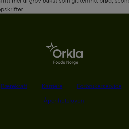
itt mel til grov bakst som glutenfritt brød, scone
pskrifter.
Bærekraft
Karriere
Forbrukerservice
Åpenhetsloven