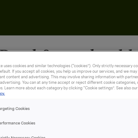
Brød & rundstykk
e uses cookies and similar technologies (“cookies”). Only strictly necessary co
efault. If you accept all cookies, you help us improve our services, and we ma
nt content and advertising. This may involve sharing information with partners
dvertising. You can at any time accept or reject different cookie categories,
es. Learn more about each category by clicking “Cookie settings”. See also ou
cy.
argeting Cookies
erformance Cookies
 havrebrød. I tillegg til bakemiksen trenger du 1/
trictly Necessary Cookies