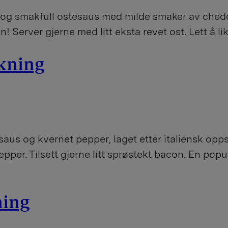
og smakfull ostesaus med milde smaker av ched
 Server gjerne med litt eksta revet ost. Lett å like
kning
s og kvernet pepper, laget etter italiensk oppsk
r. Tilsett gjerne litt sprøstekt bacon. En populær 
ning