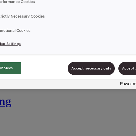
erformance Cookies
ke, lett å lage.
trictly Necessary Cookies
ing
unctional Cookies
es Settings
Choices
Accept necessary only
Accept 
omatsaus og urter, laget etter italiensk oppskri
pulær pastarett for hele familien! Lett å like, let
ing