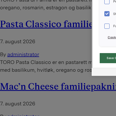
P
oregano, rosmarin, estragon og basilikum. Lett å li
S
Pasta Classico familiepakn
F
Cooki
7. august 2026
By
administrator
Save 
TORO Pasta Classico er en pastarett med kremet t
med basilikum, hvitløk, oregano og rosmarin. En po
Mac'n Cheese familiepakn
7. august 2026