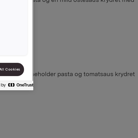
All Cookies
ft. Retten inneholder pasta og tomatsaus krydret
t å lage.