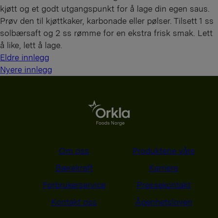
kjøtt og et godt utgangspunkt for å lage din egen saus.
Prøv den til kjøttkaker, karbonade eller pølser. Tilsett 1 ss
solbærsaft og 2 ss rømme for en ekstra frisk smak. Lett
å like, lett å lage.
I
Eldre innlegg
Nyere innlegg
n
n
l
e
g
g
Om oss
Produktene våre
n
Bærekraft
Karriere
a
Forbrukerservice
Pressekontakt
v
Kontakt oss
Åpenhetsloven
i