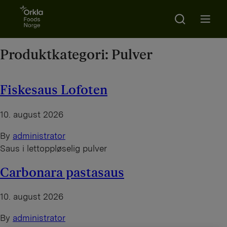
Go to frontpage
Search
Open m
Produktkategori:
Pulver
Fiskesaus Lofoten
10. august 2026
By
administrator
Saus i lettoppløselig pulver
Carbonara pastasaus
10. august 2026
By
administrator