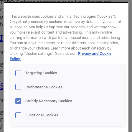
TORO Carbona pastasaus er en klassiker fra det
italienske kjøkkenet. Server til spagetti eller andre
pastaretter og tilsett gjerne bacon, revet parmesan og
This website uses cookies and similar technologies (“cookies”).
Only strictly necessary cookies are active by default. If you accept
hakket, fersk persille. Lett å like, lett å lage.
all cookies, you help us improve our services, and we may show
you more relevant content and advertising. This may involve
Pastasaus m/tomat & urter
sharing information with partners in social media and advertising.
You can at any time accept or reject different cookie categories,
or change your choices. Learn more about each category by
10. august 2026
clicking “Cookie settings”. See also our
Privacy and Cookie
Policy.
By
administrator
Pastasaus i lettoppløselig pulver
Targeting Cookies
Sjysaus
Performance Cookies
10. august 2026
Strictly Necessary Cookies
By
administrator
Functional Cookies
En populær saus til kjøtt og et perfekt utgangspunkt for
å lage din egen saus