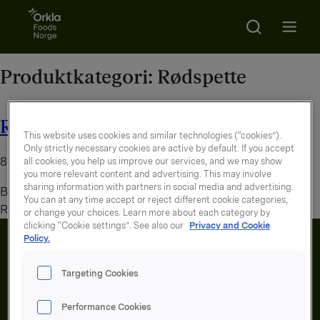
Go to frontpage
Search
Open m
Produktkategori:
Rødspette
Rødspettefilet enkel, panert
This website uses cookies and similar technologies (“cookies”).
Only strictly necessary cookies are active by default. If you accept
8. august 2026
all cookies, you help us improve our services, and we may show
you more relevant content and advertising. This may involve
sharing information with partners in social media and advertising.
By
administrator
You can at any time accept or reject different cookie categories,
Rå og panert enkel rødspettefilet
or change your choices. Learn more about each category by
clicking “Cookie settings”. See also our
Privacy and Cookie
Policy.
Targeting Cookies
Performance Cookies