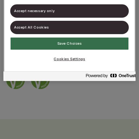
TORO boller gir deg vellykkede boller hver gang!
Accept necessary only
Med en enkel fremgangsmåte og en deig som
ikke klisser blir bakeprosessen lett som en lek.
Accept All Cookies
Resultatet er luftige, myke og velduftende boller.
Gjær følger med i pakken så her trenger du kun å
Save Choices
tilsette vann og olje. TORO Hveteboller gir ca. 12
boller.
Cookies Settings