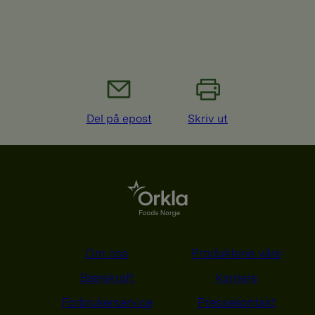
Del på epost
Skriv ut
Om oss
Produktene våre
Bærekraft
Karriere
Forbrukerservice
Pressekontakt